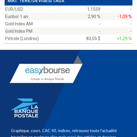
MAT. 1ÈRE/DEVISES/TAUX
EUR/USD
1,1559
-
Euribor 1 an
2,90 %
-1,09 %
Gold Index AM
-
-
Gold Index PM
-
-
Pétrole (Londres)
83,55 $
+1,29 %
Graphique, cours, CAC 40, indices, retrouvez toute l'actualité