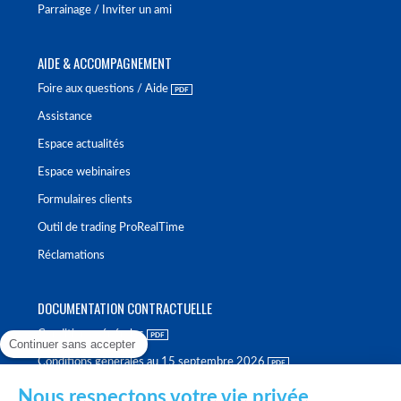
Parrainage / Inviter un ami
AIDE & ACCOMPAGNEMENT
Foire aux questions / Aide
Assistance
Espace actualités
Espace webinaires
Formulaires clients
Outil de trading ProRealTime
Réclamations
DOCUMENTATION CONTRACTUELLE
Conditions générales
Continuer sans accepter
Conditions générales au 15 septembre 2026
Brochure tarifaire
Nous respectons votre vie privée