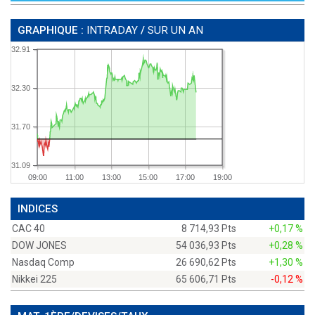
GRAPHIQUE :
INTRADAY
/
SUR UN AN
32.91
32.30
31.70
31.09
09:00
11:00
13:00
15:00
17:00
19:00
INDICES
CAC 40
8 714,93 Pts
+0,17 %
DOW JONES
54 036,93 Pts
+0,28 %
Nasdaq Comp
26 690,62 Pts
+1,30 %
Nikkei 225
65 606,71 Pts
-0,12 %