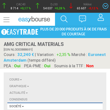
CAC40
DJ30
Nikkei
8 714
+0,17 %
54 037
+0,28 %
65 607
-0,12 %
PLUS DE 20 000 PRODUITS À 0€ DE FRAIS
DE COURTAGE
AMG CRITICAL MATERIALS
[ISIN NL0000888691]
Cours :
32,240
| Variation :
+2,35 %
Marché :
Euronext
Amsterdam
(temps différé)
PEA :
Oui
PEA-PME :
Oui
Soumis à la TTF :
Non
COURS
GRAPHIQUE
ACTUALITÉ
CONSENSUS
SOCIÉTÉ