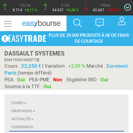
CAC40
DJ30
Nikkei
8 714
+0,17 %
54 037
+0,28 %
65 607
-0,12 %
PLUS DE 20 000 PRODUITS À 0€ DE FRAIS
DE COURTAGE
DASSAULT SYSTEMES
[ISIN FR0014003TT8]
Cours :
22,250
| Variation :
+2,39 %
Marché :
Euronext
Paris
(temps différé)
PEA :
Oui
PEA-PME :
Non
Eligibilité SRD :
Oui
Soumis à la TTF :
Oui
COURS
GRAPHIQUE
ACTUALITÉ
CONSENSUS