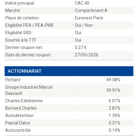
Indice principal
:
CAC 40
Marché
:
Compartiment A
Place de cotation
:
Euronext Paris
Eligibilité PEA / PEA-PME
:
Oui / Non
Eligibilité SRD
:
Oui
Soumis à la TTF
:
Oui
Dernier coupon net
:
0.27
Date du dernier coupon
:
27/05/2026
ACTIONNARIAT
Flottant
:
49.38%
Groupe Industriel Marcel
:
39.91%
Dassault
Charles Edelstenne
:
6.01%
Bernard Charlès
:
2.81%
Autodétention
:
1.39%
Pascal Daloz
:
0.31%
Autocontrôle
:
0.19%