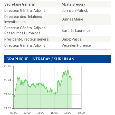
Secrétaire Général
:
Abate Grégory
Directeur Général Adjoint
:
Johnson Patrick
Directeur des Relations
:
Dumas Marie
Investisseurs
Directeur Général Adjoint,
:
Barthès Laurence
Ressources Humaines
Président-Directeur général
:
Daloz Pascal
Directeur Général Adjoint
:
Verzelen Florence
GRAPHIQUE :
INTRADAY
/
SUR UN AN
22.49
22.24
21.98
21.73
09:00
11:00
13:00
15:00
17:00
19:00