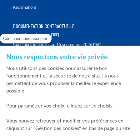
Réclamations
DOCUMENTATION CONTRACTUELLE
Conditions générales
Continuer sans accepter
Conditions générales au 15 septembre 2026
Brochure tarifaire
Nous respectons votre vie privée
Rapport sur la qualité d'exécution
Nous utilisons des cookies pour assurer le bon
Politique de meilleure sélection
fonctionnement et la sécurité de notre site. Ils nous
permettent de vous proposer la meilleure expérience
Politique de durabilité
possible
Fonds de garantie des dépôts et de résolution
Pour paramétrer vos choix, cliquez sur Je choisis.
SÉCURITÉ & DONNÉES PERSONNELLES
Vous pouvez retrouver et modifier vos préférences en
Mentions légales
cliquant sur "Gestion des cookies" en bas de page du site.
Prévention de la fraude