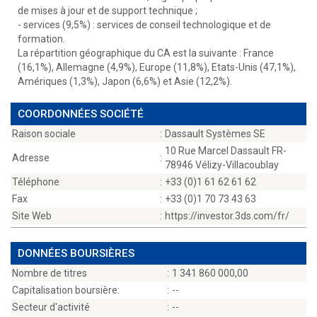
de mises à jour et de support technique ;
- services (9,5%) : services de conseil technologique et de
formation.
La répartition géographique du CA est la suivante : France
(16,1%), Allemagne (4,9%), Europe (11,8%), Etats-Unis (47,1%),
Amériques (1,3%), Japon (6,6%) et Asie (12,2%).
COORDONNÉES SOCIÉTÉ
Raison sociale
:
Dassault Systèmes SE
10 Rue Marcel Dassault FR-
Adresse
:
78946 Vélizy-Villacoublay
Téléphone
:
+33 (0)1 61 62 61 62
Fax
:
+33 (0)1 70 73 43 63
Site Web
:
https://investor.3ds.com/fr/
DONNÉES BOURSIÈRES
Nombre de titres
:
1 341 860 000,00
Capitalisation boursière:
:
--
Secteur d'activité
:
--