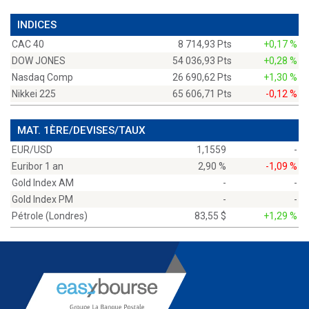
INDICES
CAC 40
8 714,93 Pts
+0,17 %
DOW JONES
54 036,93 Pts
+0,28 %
Nasdaq Comp
26 690,62 Pts
+1,30 %
Nikkei 225
65 606,71 Pts
-0,12 %
MAT. 1ÈRE/DEVISES/TAUX
EUR/USD
1,1559
-
Euribor 1 an
2,90 %
-1,09 %
Gold Index AM
-
-
Gold Index PM
-
-
Pétrole (Londres)
83,55 $
+1,29 %