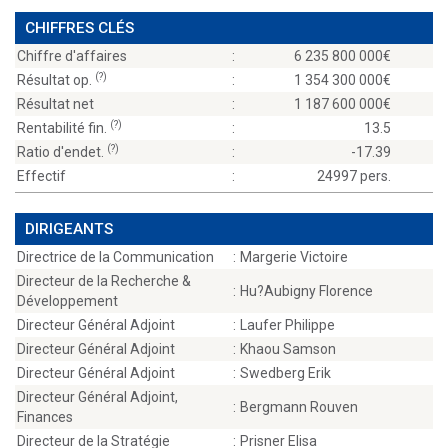
CHIFFRES CLÉS
Chiffre d'affaires
:
6 235 800 000
(?)
Résultat op.
:
1 354 300 000
Résultat net
:
1 187 600 000
(?)
Rentabilité fin.
:
13.5
(?)
Ratio d'endet.
:
-17.39
Effectif
:
24997 pers.
DIRIGEANTS
Directrice de la Communication
:
Margerie Victoire
Directeur de la Recherche &
:
Hu?Aubigny Florence
Développement
Directeur Général Adjoint
:
Laufer Philippe
Directeur Général Adjoint
:
Khaou Samson
Directeur Général Adjoint
:
Swedberg Erik
Directeur Général Adjoint,
:
Bergmann Rouven
Finances
Directeur de la Stratégie
:
Prisner Elisa