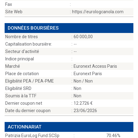
Fax
:
Site Web
:
https://eurologcanola.com
DONNÉES BOURSIÈRES
Nombre de titres
:
60 000,00
Capitalisation boursière:
:
--
Secteur d'activité
:
--
Indice principal
:
Marché
:
Euronext Access Paris
Place de cotation
:
Euronext Paris
Eligibilité PEA / PEA-PME
:
Non / Non
Eligibilité SRD
:
Non
Soumis à la TTF
:
Non
Dernier coupon net
:
12.2726
Date du dernier coupon
:
23/06/2026
ACTIONNARIAT
Patrizia EuroLog Fund SCSp
:
70.46%