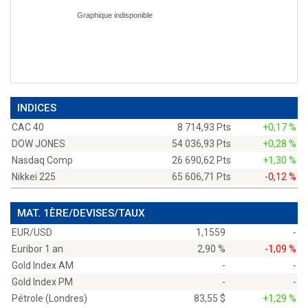
INDICES
CAC 40
8 714,93 Pts
+0,17 %
DOW JONES
54 036,93 Pts
+0,28 %
Nasdaq Comp
26 690,62 Pts
+1,30 %
Nikkei 225
65 606,71 Pts
-0,12 %
MAT. 1ÈRE/DEVISES/TAUX
EUR/USD
1,1559
-
Euribor 1 an
2,90 %
-1,09 %
Gold Index AM
-
-
Gold Index PM
-
-
Pétrole (Londres)
83,55 $
+1,29 %