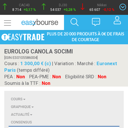
CAC40
DJ30
Nikkei
8 714
+0,17 %
54 037
+0,28 %
65 607
-0,12 %
PLUS DE 20 000 PRODUITS À 0€ DE FRAIS
DE COURTAGE
EUROLOG CANOLA SOCIMI
[ISIN ES0105586004]
Cours :
1 300,00 € (c)
| Variation :
Marché :
Euronext
Paris
(temps différé)
PEA :
Non
PEA-PME :
Non
Eligibilité SRD :
Non
Soumis à la TTF :
Non
COURS
GRAPHIQUE
ACTUALITÉ
CONSENSUS