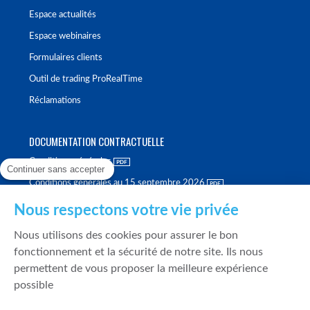
Espace actualités
Espace webinaires
Formulaires clients
Outil de trading ProRealTime
Réclamations
DOCUMENTATION CONTRACTUELLE
Conditions générales
Continuer sans accepter
Conditions générales au 15 septembre 2026
Brochure tarifaire
Nous respectons votre vie privée
Rapport sur la qualité d'exécution
Nous utilisons des cookies pour assurer le bon
Politique de meilleure sélection
fonctionnement et la sécurité de notre site. Ils nous
permettent de vous proposer la meilleure expérience
Politique de durabilité
possible
Fonds de garantie des dépôts et de résolution