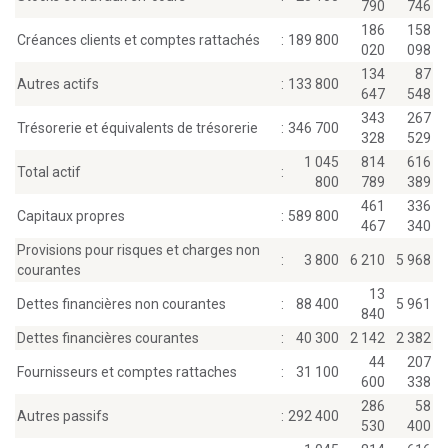
790
746
186
158
Créances clients et comptes rattachés
:
189 800
020
098
134
87
Autres actifs
:
133 800
647
548
343
267
Trésorerie et équivalents de trésorerie
:
346 700
328
529
1 045
814
616
Total actif
:
800
789
389
461
336
Capitaux propres
:
589 800
467
340
Provisions pour risques et charges non
:
3 800
6 210
5 968
courantes
13
Dettes financières non courantes
:
88 400
5 961
840
Dettes financières courantes
:
40 300
2 142
2 382
44
207
Fournisseurs et comptes rattaches
:
31 100
600
338
286
58
Autres passifs
:
292 400
530
400