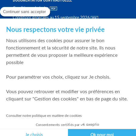
Conditions générales
Continuer sans accepter
Conditions générales au 15 septembre 2026
Brochure tarifaire
Nous respectons votre vie privée
Rapport sur la qualité d'exécution
Nous utilisons des cookies pour assurer le bon
Politique de meilleure sélection
fonctionnement et la sécurité de notre site. Ils nous
permettent de vous proposer la meilleure expérience
Politique de durabilité
possible
Fonds de garantie des dépôts et de résolution
Pour paramétrer vos choix, cliquez sur Je choisis.
SÉCURITÉ & DONNÉES PERSONNELLES
Vous pouvez retrouver et modifier vos préférences en
Mentions légales
cliquant sur "Gestion des cookies" en bas de page du site.
Prévention de la fraude
Gérer mes cookies
Consulter notre politique en matière de cookies
Politique de cookies
Consentements certifiés par
Politique de gestion des conflits d'intérêts
Je choisis
Ok pour moi