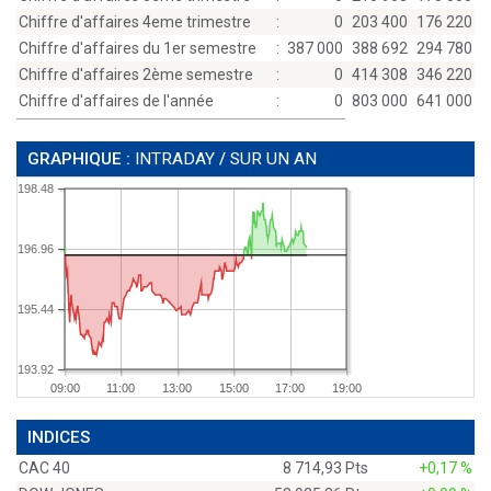
Chiffre d'affaires 4eme trimestre
:
0
203 400
176 220
Chiffre d'affaires du 1er semestre
:
387 000
388 692
294 780
Chiffre d'affaires 2ème semestre
:
0
414 308
346 220
Chiffre d'affaires de l'année
:
0
803 000
641 000
GRAPHIQUE :
INTRADAY
/
SUR UN AN
198.48
196.96
195.44
193.92
09:00
11:00
13:00
15:00
17:00
19:00
INDICES
CAC 40
8 714,93 Pts
+0,17 %