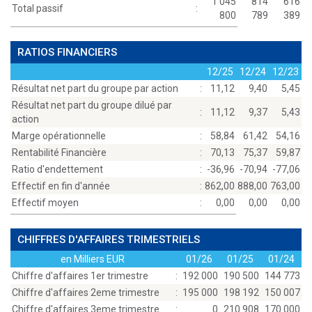
1 045
814
616
Total passif
:
800
789
389
RATIOS FINANCIERS
12/25
12/24
12/23
Résultat net part du groupe par action
:
11,12
9,40
5,45
Résultat net part du groupe dilué par
:
11,12
9,37
5,43
action
Marge opérationnelle
:
58,84
61,42
54,16
Rentabilité Financière
:
70,13
75,37
59,87
Ratio d'endettement
:
-36,96
-70,94
-77,06
Effectif en fin d'année
:
862,00
888,00
763,00
Effectif moyen
:
0,00
0,00
0,00
CHIFFRES D'AFFAIRES TRIMESTRIELS
en Milliers EUR
01/26
01/25
01/24
Chiffre d'affaires 1er trimestre
:
192 000
190 500
144 773
Chiffre d'affaires 2eme trimestre
:
195 000
198 192
150 007
Chiffre d'affaires 3eme trimestre
:
0
210 908
170 000