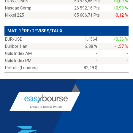
DOW JONES
53 935,86 Pts
+0,09 %
Nasdaq Comp
26 592,16 Pts
+0,93 %
Nikkei 225
65 606,71 Pts
-0,12 %
MAT. 1ÈRE/DEVISES/TAUX
EUR/USD
1,1564
+0,36 %
Euribor 1 an
2,88 %
-1,57 %
Gold Index AM
-
-
Gold Index PM
-
-
Pétrole (Londres)
82,49 $
-