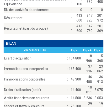
:
-339
-408
Equivalence
100
RN des activités abandonnées
:
0
0
0
413
347
201
Résultat net
:
600
823
372
413
347
201
Résultat net (part du groupe)
:
600
760
369
BILAN
en Milliers EUR
12/25
12/24
12/23
18
15
Ecart d'acquisition
:
104 800
966
365
37
23
Immobilisations incorporelles
:
168 400
336
062
46
36
Immobilisations corporelles
:
48 300
455
913
10
Droits d'utilisation (actif)
:
14 400
5 075
011
Actifs financiers non courants
:
14 500
8 236
3 053
29
19
Stocks et travaux en-cours
:
25 100