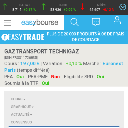
CAC40
DJ30
Nikkei
8 714
+0,17 %
53 936
+0,09 %
65 607
-0,12 %
PLUS DE 20 000 PRODUITS À 0€ DE FRAIS
DE COURTAGE
GAZTRANSPORT TECHNIGAZ
[ISIN FR0011726835]
Cours :
197,00
| Variation :
+0,10 %
Marché :
Euronext
Paris
(temps différé)
PEA :
Oui
PEA-PME :
Non
Eligibilité SRD :
Oui
Soumis à la TTF :
Oui
COURS
GRAPHIQUE
ACTUALITÉ
CONSENSUS