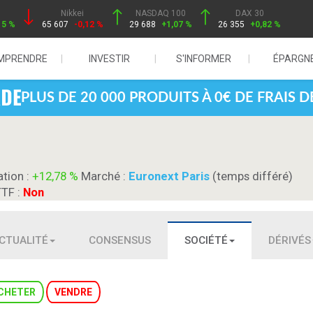
Nikkei
NASDAQ 100
DAX 30
15 %
65 607
-0,12 %
29 688
+1,07 %
26 355
+0,82 %
MPRENDRE
INVESTIR
S'INFORMER
ÉPARGN
PLUS DE 20 000 PRODUITS À 0€ DE FRAIS 
ation :
+12,78 %
Marché :
Euronext Paris
(temps différé)
TTF :
Non
CTUALITÉ
CONSENSUS
SOCIÉTÉ
DÉRIVÉS
CHETER
VENDRE