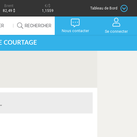
Brent
/$
Tableau de Bord
82,49 $
1,1559
ER
RECHERCHER
Nous contacter
Se connecter
DE COURTAGE