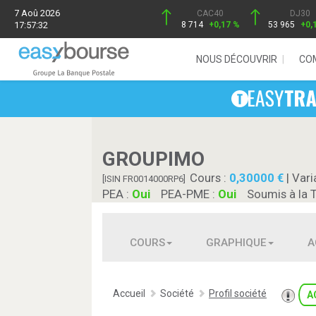
7 Aoû 2026
CAC40
DJ30
17:57:32
8 714
+0,17 %
53 965
+0,
NOUS DÉCOUVRIR
CO
GROUPIMO
Cours :
0,30000
| Vari
[ISIN FR0014000RP6]
PEA :
Oui
PEA-PME :
Oui
Soumis à la 
COURS
GRAPHIQUE
A
Accueil
Société
Profil société
A