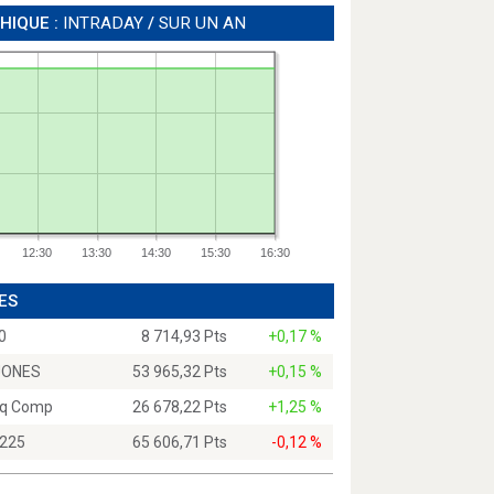
HIQUE :
INTRADAY
/
SUR UN AN
12:30
13:30
14:30
15:30
16:30
ES
0
8 714,93 Pts
+0,17 %
JONES
53 965,32 Pts
+0,15 %
q Comp
26 678,22 Pts
+1,25 %
 225
65 606,71 Pts
-0,12 %