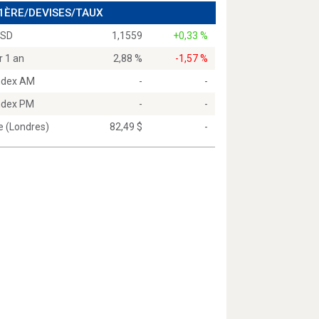
 1ÈRE/DEVISES/TAUX
USD
1,1559
+0,33 %
r 1 an
2,88 %
-1,57 %
Index AM
-
-
Index PM
-
-
e (Londres)
82,49 $
-