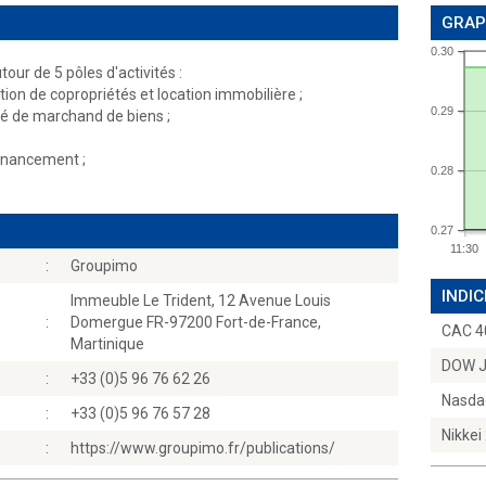
GRAP
0.30
ur de 5 pôles d'activités :
stion de copropriétés et location immobilière ;
0.29
té de marchand de biens ;
financement ;
0.28
0.27
11:30
:
Groupimo
INDIC
Immeuble Le Trident, 12 Avenue Louis
:
Domergue FR-97200 Fort-de-France,
CAC 4
Martinique
DOW 
:
+33 (0)5 96 76 62 26
Nasda
:
+33 (0)5 96 76 57 28
Nikkei
:
https://www.groupimo.fr/publications/