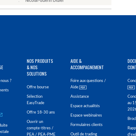
:
Nicolaï-Guerin Didier
NOS PRODUITS
AIDE &
DOC
SE
& NOS
ACCOMPAGNEMENT
CON
SOLUTIONS
nous ?
Foire aux questions /
Cond
Offre bourse
Aide
ments
Sélection
Assistance
Cond
EasyTrade
au 1
Espace actualités
202
Offre 18-30 ans
Espace webinaires
Broc
Ouvrir un
Formulaires clients
duite
compte-titres /
Rappo
stale
Outil de trading
PEA / PEA-PME
d'ex