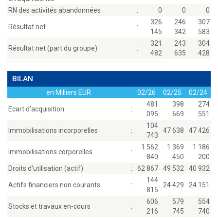
RN des activités abandonnées
:
0
0
0
326
246
307
Résultat net
:
145
342
583
321
243
304
Résultat net (part du groupe)
:
482
635
428
BILAN
en Milliers EUR
02/26
02/25
02/24
481
398
274
Ecart d'acquisition
:
095
669
551
104
Immobilisations incorporelles
:
47 638
47 426
743
1 562
1 369
1 186
Immobilisations corporelles
:
840
450
200
Droits d'utilisation (actif)
:
62 867
49 532
40 932
144
Actifs financiers non courants
:
24 429
24 151
815
606
579
554
Stocks et travaux en-cours
:
216
745
740