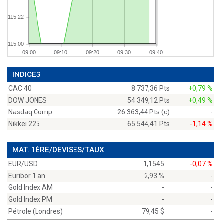
115.22
115.00
09:00
09:10
09:20
09:30
09:40
INDICES
CAC 40
8 737,36 Pts
+0,79 %
DOW JONES
54 349,12 Pts
+0,49 %
Nasdaq Comp
26 363,44 Pts (c)
-
Nikkei 225
65 544,41 Pts
-1,14 %
MAT. 1ÈRE/DEVISES/TAUX
EUR/USD
1,1545
-0,07 %
Euribor 1 an
2,93 %
-
Gold Index AM
-
-
Gold Index PM
-
-
Pétrole (Londres)
79,45 $
-