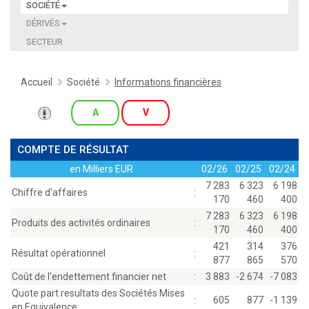
SOCIÉTÉ
DÉRIVÉS
SECTEUR
Accueil
Société
Informations financières
A
V
COMPTE DE RÉSULTAT
en Milliers EUR
02/26
02/25
02/24
7 283
6 323
6 198
Chiffre d'affaires
:
170
460
400
7 283
6 323
6 198
Produits des activités ordinaires
:
170
460
400
421
314
376
Résultat opérationnel
:
877
865
570
Coût de l'endettement financier net
:
3 883
-2 674
-7 083
Quote part resultats des Sociétés Mises
:
605
877
-1 139
en Equivalence