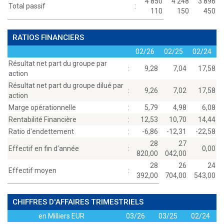
4 850
4 248
3 896
Total passif
:
110
150
450
RATIOS FINANCIERS
02/26
02/25
02/24
Résultat net part du groupe par
:
9,28
7,04
17,58
action
Résultat net part du groupe dilué par
:
9,26
7,02
17,58
action
Marge opérationnelle
:
5,79
4,98
6,08
Rentabilité Financière
:
12,53
10,70
14,44
Ratio d'endettement
:
-6,86
-12,31
-22,58
28
27
Effectif en fin d'année
:
0,00
820,00
042,00
28
26
24
Effectif moyen
:
392,00
704,00
543,00
CHIFFRES D'AFFAIRES TRIMESTRIELS
en Milliers EUR
03/26
03/25
02/24