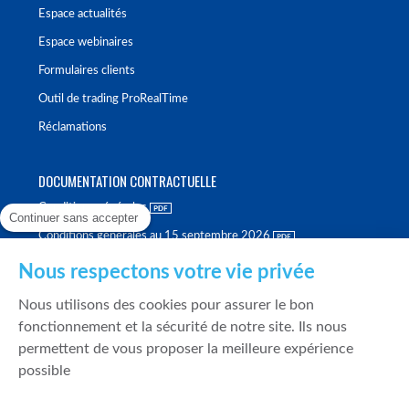
Espace actualités
Espace webinaires
Formulaires clients
Outil de trading ProRealTime
Réclamations
DOCUMENTATION CONTRACTUELLE
Conditions générales
Continuer sans accepter
Conditions générales au 15 septembre 2026
Brochure tarifaire
Nous respectons votre vie privée
Rapport sur la qualité d'exécution
Nous utilisons des cookies pour assurer le bon
Politique de meilleure sélection
fonctionnement et la sécurité de notre site. Ils nous
permettent de vous proposer la meilleure expérience
Politique de durabilité
possible
Fonds de garantie des dépôts et de résolution