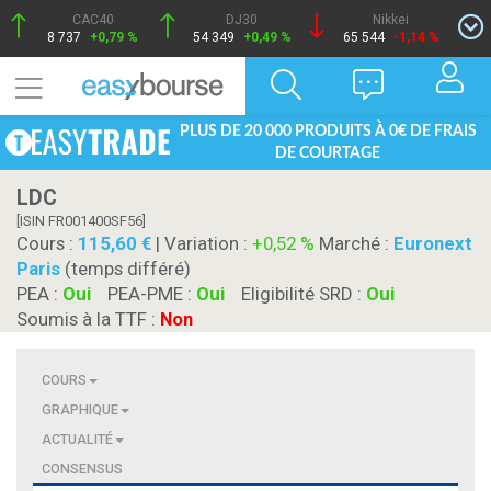
CAC40
DJ30
Nikkei
8 737
+0,79 %
54 349
+0,49 %
65 544
-1,14 %
PLUS DE 20 000 PRODUITS À 0€ DE FRAIS
DE COURTAGE
LDC
[ISIN FR001400SF56]
Cours :
115,60
| Variation :
+0,52 %
Marché :
Euronext
Paris
(temps différé)
PEA :
Oui
PEA-PME :
Oui
Eligibilité SRD :
Oui
Soumis à la TTF :
Non
COURS
GRAPHIQUE
ACTUALITÉ
CONSENSUS