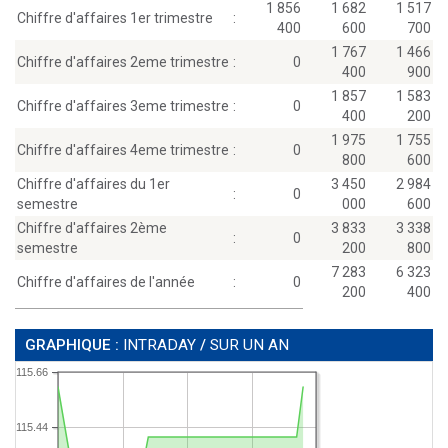
1 856
1 682
1 517
Chiffre d'affaires 1er trimestre
:
400
600
700
1 767
1 466
Chiffre d'affaires 2eme trimestre
:
0
400
900
1 857
1 583
Chiffre d'affaires 3eme trimestre
:
0
400
200
1 975
1 755
Chiffre d'affaires 4eme trimestre
:
0
800
600
Chiffre d'affaires du 1er
3 450
2 984
:
0
semestre
000
600
Chiffre d'affaires 2ème
3 833
3 338
:
0
semestre
200
800
7 283
6 323
Chiffre d'affaires de l'année
:
0
200
400
GRAPHIQUE :
INTRADAY
/
SUR UN AN
115.66
115.44