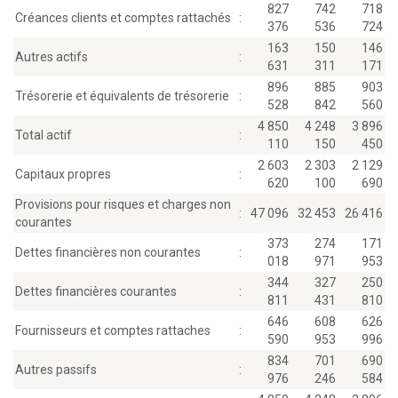
827
742
718
Créances clients et comptes rattachés
:
376
536
724
163
150
146
Autres actifs
:
631
311
171
896
885
903
Trésorerie et équivalents de trésorerie
:
528
842
560
4 850
4 248
3 896
Total actif
:
110
150
450
2 603
2 303
2 129
Capitaux propres
:
620
100
690
Provisions pour risques et charges non
:
47 096
32 453
26 416
courantes
373
274
171
Dettes financières non courantes
:
018
971
953
344
327
250
Dettes financières courantes
:
811
431
810
646
608
626
Fournisseurs et comptes rattaches
:
590
953
996
834
701
690
Autres passifs
:
976
246
584