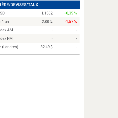
 1ÈRE/DEVISES/TAUX
USD
1,1562
+0,35 %
r 1 an
2,88 %
-1,57 %
Index AM
-
-
Index PM
-
-
e (Londres)
82,49 $
-