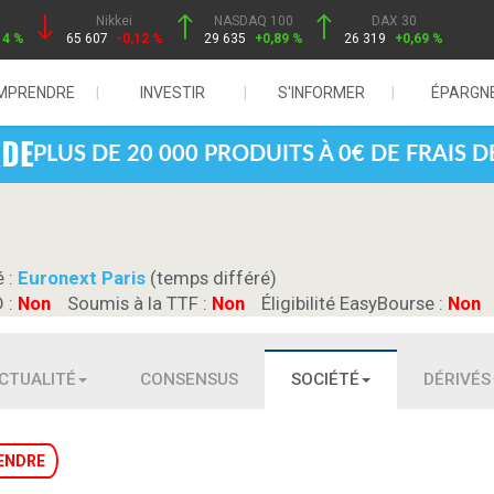
Nikkei
NASDAQ 100
DAX 30
14 %
65 607
-0,12 %
29 635
+0,89 %
26 319
+0,69 %
MPRENDRE
INVESTIR
S'INFORMER
ÉPARGN
PLUS DE 20 000 PRODUITS À 0€ DE FRAIS 
é :
Euronext Paris
(temps différé)
D :
Non
Soumis à la TTF :
Non
Éligibilité EasyBourse :
Non
CTUALITÉ
CONSENSUS
SOCIÉTÉ
DÉRIVÉS
ENDRE