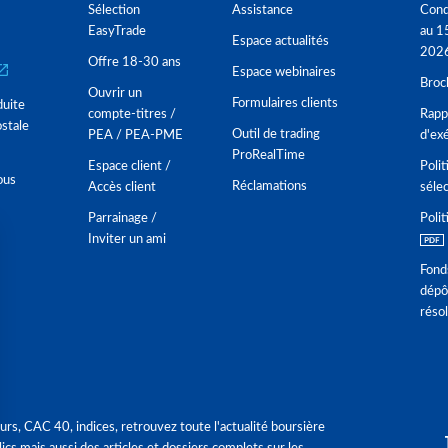
Sélection
Assistance
Cond
EasyTrade
au 1
Espace actualités
202
Offre 18-30 ans
Espace webinaires
Broc
Ouvrir un
Formulaires clients
duite
compte-titres /
Rappo
stale
Outil de trading
PEA / PEA-PME
d'ex
ProRealTime
Espace client /
Polit
ous
Réclamations
Accès client
séle
Parrainage /
Polit
Inviter un ami
Fond
dépô
réso
urs, CAC 40, indices, retrouvez toute l'actualité boursière