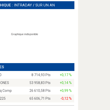
HIQUE :
INTRADAY
/
SUR UN AN
ES
0
8 714,93 Pts
+0,17 %
JONES
53 958,83 Pts
+0,14 %
q Comp
26 610,58 Pts
+0,99 %
 225
65 606,71 Pts
-0,12 %