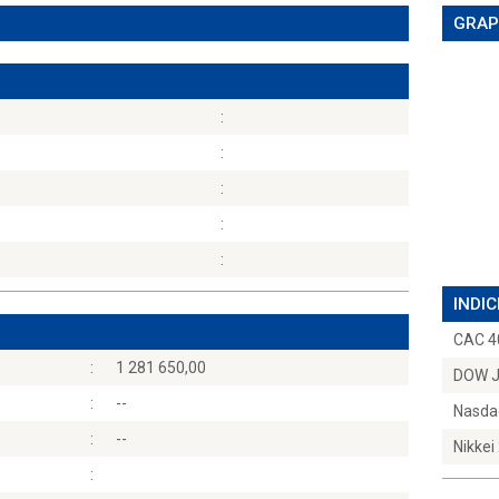
GRAP
:
:
:
:
:
INDIC
CAC 4
:
1 281 650,00
DOW 
:
--
Nasda
:
--
Nikkei
: