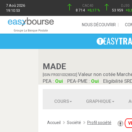
7 Aoû 2026
CAC40
DJ30
19:10:53
8 714
+0,17 %
53 959
+0,
NOUS DÉCOUVRIR
CO
MADE
Valeur non cotée March
[ISIN FR0010328302]
PEA :
Oui
PEA-PME :
Oui
Eligibilité SR
COURS
GRAPHIQUE
A
Accueil
Société
Profil société
V