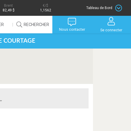
Brent
/$
Tableau de Bord
82,49 $
1,1562
ER
RECHERCHER
Nous contacter
Se connecter
DE COURTAGE