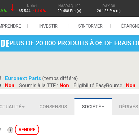
Nikkei
NASDAQ 100
DAX 30
49 %
65 544
-1,14 %
29 488 Pts (c)
26 126 Pts (c)
MPRENDRE
INVESTIR
S'INFORMER
ÉPARGN
PLUS DE 20 000 PRODUITS À 0€ DE FRAIS 
é :
Euronext Paris
(temps différé)
D :
Non
Soumis à la TTF :
Non
Éligibilité EasyBourse :
Non
CTUALITÉ
CONSENSUS
SOCIÉTÉ
DÉRIVÉS
s
VENDRE