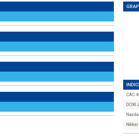
GRAP
INDIC
CAC 4
DOW 
Nasda
Nikkei