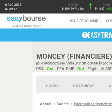
6 Aoû 2026
CAC40
DJ30
07:39:47
8 669,29 Pts (c)
54 349
+0,
NOUS DÉCOUVRIR
CO
MONCEY (FINANCIERE)
Valeur non cotée March
[ISIN FR0000076986]
PEA :
Oui
PEA-PME :
Oui
Eligibilité SR
COURS
GRAPHIQUE
A
Accueil
Société
Informations financière