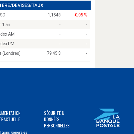
 1ÈRE/DEVISES/TAUX
USD
1,1548
-0,05 %
r 1 an
-
-
Index AM
-
-
Index PM
-
-
e (Londres)
79,45 $
-
UMENTATION
SÉCURITÉ &
TRACTUELLE
DONNÉES
PERSONNELLES
itions générales