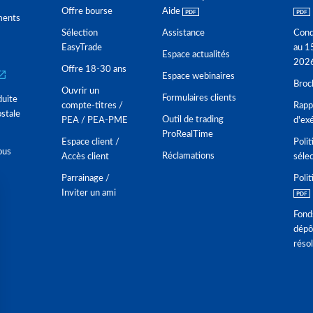
Offre bourse
Aide
ments
Sélection
Assistance
Cond
EasyTrade
au 1
Espace actualités
202
Offre 18-30 ans
Espace webinaires
Broc
Ouvrir un
Formulaires clients
duite
compte-titres /
Rappo
stale
Outil de trading
PEA / PEA-PME
d'ex
ProRealTime
Espace client /
Polit
ous
Réclamations
Accès client
séle
Parrainage /
Polit
Inviter un ami
Fond
dépô
réso