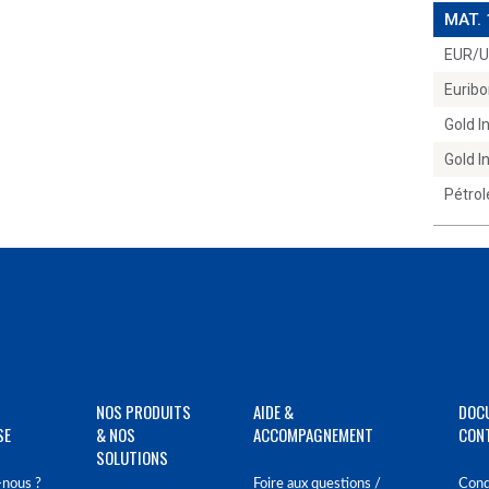
MAT.
EUR/
Euribo
Gold 
Gold 
Pétrol
NOS PRODUITS
AIDE &
DOC
SE
& NOS
ACCOMPAGNEMENT
CON
SOLUTIONS
nous ?
Foire aux questions /
Cond