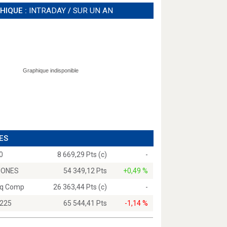
HIQUE :
INTRADAY
/
SUR UN AN
ES
0
8 669,29 Pts (c)
-
JONES
54 349,12 Pts
+0,49 %
q Comp
26 363,44 Pts (c)
-
 225
65 544,41 Pts
-1,14 %