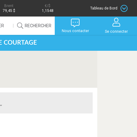
Brent
/$
Tableau de Bord
79,45 $
1,1548
ER
RECHERCHER
Nous contacter
Se connecter
DE COURTAGE