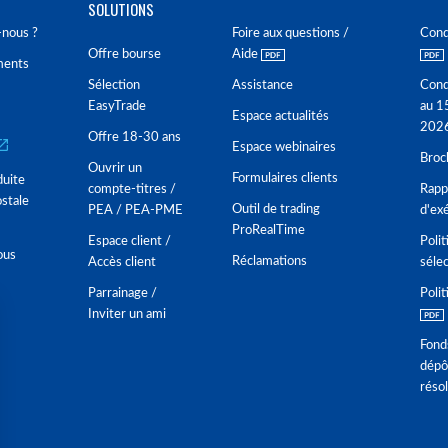
SOLUTIONS
nous ?
Foire aux questions /
Cond
Offre bourse
Aide
ments
Sélection
Assistance
Cond
EasyTrade
au 1
Espace actualités
202
Offre 18-30 ans
Espace webinaires
Broc
Ouvrir un
Formulaires clients
duite
compte-titres /
Rappo
stale
Outil de trading
PEA / PEA-PME
d'ex
ProRealTime
Espace client /
Polit
ous
Réclamations
Accès client
séle
Parrainage /
Polit
Inviter un ami
Fond
dépô
réso