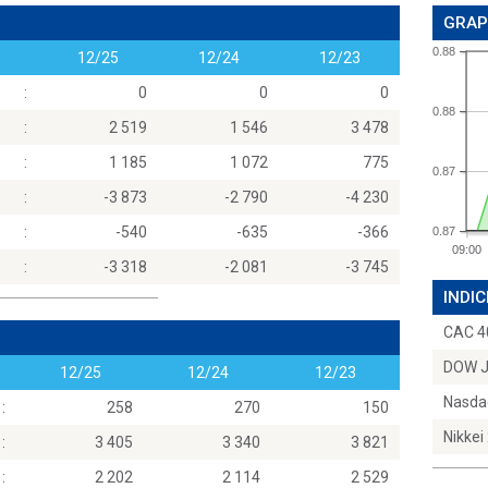
GRAP
0.88
12/25
12/24
12/23
:
0
0
0
0.88
:
2 519
1 546
3 478
:
1 185
1 072
775
0.87
:
-3 873
-2 790
-4 230
:
-540
-635
-366
0.87
09:00
:
-3 318
-2 081
-3 745
INDIC
CAC 4
DOW 
12/25
12/24
12/23
Nasda
:
258
270
150
Nikkei
:
3 405
3 340
3 821
:
2 202
2 114
2 529