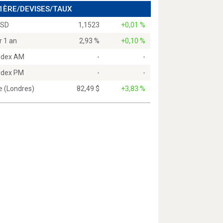
 1ÈRE/DEVISES/TAUX
USD
1,1523
+0,01 %
r 1 an
2,93 %
+0,10 %
Index AM
-
-
Index PM
-
-
e (Londres)
82,49 $
+3,83 %