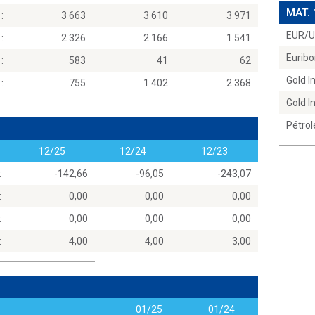
MAT.
:
3 663
3 610
3 971
EUR/
:
2 326
2 166
1 541
Euribo
:
583
41
62
Gold 
:
755
1 402
2 368
Gold 
Pétrol
12/25
12/24
12/23
:
-142,66
-96,05
-243,07
:
0,00
0,00
0,00
:
0,00
0,00
0,00
:
4,00
4,00
3,00
01/25
01/24