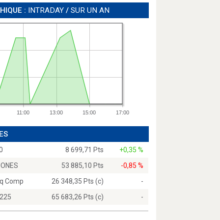
HIQUE :
INTRADAY
/
SUR UN AN
11:00
13:00
15:00
17:00
ES
0
8 699,71 Pts
+0,35 %
JONES
53 885,10 Pts
-0,85 %
q Comp
26 348,35 Pts (c)
-
 225
65 683,26 Pts (c)
-