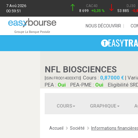
7 Aoû 2026
CAC40
DJ30
00:59:51
8 699
+0,35 %
53 885
-0,
NOUS DÉCOUVRIR
CO
NFL BIOSCIENCES
Cours :
0,87000
| Vari
[ISIN FR0014003XT0]
PEA :
Oui
PEA-PME :
Oui
Eligibilité SR
COURS
GRAPHIQUE
A
Accueil
Société
Informations financière