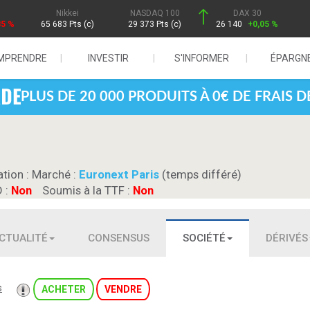
Nikkei
NASDAQ 100
DAX 30
85 %
65 683 Pts (c)
29 373 Pts (c)
26 140
+0,05 %
MPRENDRE
INVESTIR
S'INFORMER
ÉPARGN
PLUS DE 20 000 PRODUITS À 0€ DE FRAIS 
ation :
Marché :
Euronext Paris
(temps différé)
D :
Non
Soumis à la TTF :
Non
CTUALITÉ
CONSENSUS
SOCIÉTÉ
DÉRIVÉS
s
ACHETER
VENDRE