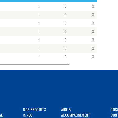
:
0
0
:
0
0
:
0
0
:
0
0
:
0
0
:
0
0
:
0
0
NOS PRODUITS
AIDE &
DOC
SE
& NOS
ACCOMPAGNEMENT
CON