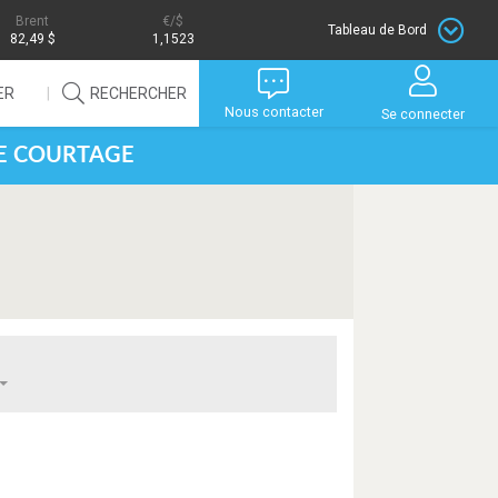
Brent
/$
Tableau de Bord
82,49 $
1,1523
ER
RECHERCHER
Nous contacter
Se connecter
DE COURTAGE