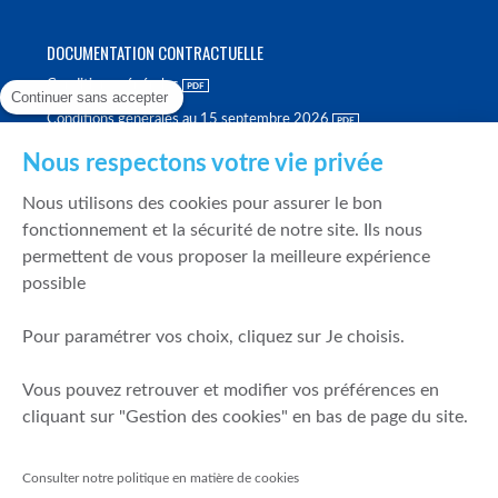
DOCUMENTATION CONTRACTUELLE
Conditions générales
Continuer sans accepter
Conditions générales au 15 septembre 2026
Brochure tarifaire
Nous respectons votre vie privée
Rapport sur la qualité d'exécution
Nous utilisons des cookies pour assurer le bon
Politique de meilleure sélection
fonctionnement et la sécurité de notre site. Ils nous
permettent de vous proposer la meilleure expérience
Politique de durabilité
possible
Fonds de garantie des dépôts et de résolution
Pour paramétrer vos choix, cliquez sur Je choisis.
SÉCURITÉ & DONNÉES PERSONNELLES
Vous pouvez retrouver et modifier vos préférences en
Mentions légales
cliquant sur "Gestion des cookies" en bas de page du site.
Prévention de la fraude
Gérer mes cookies
Consulter notre politique en matière de cookies
Politique de cookies