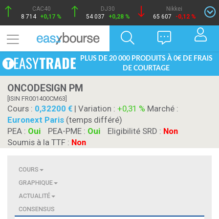
CAC40
DJ30
Nikkei
8 714
+0,17 %
54 037
+0,28 %
65 607
-0,12 %
PLUS DE 20 000 PRODUITS À 0€ DE FRAIS
DE COURTAGE
ONCODESIGN PM
[ISIN FR001400CM63]
Cours :
0,32200
| Variation :
+0,31 %
Marché :
Euronext Paris
(temps différé)
PEA :
Oui
PEA-PME :
Oui
Eligibilité SRD :
Non
Soumis à la TTF :
Non
COURS
GRAPHIQUE
ACTUALITÉ
CONSENSUS