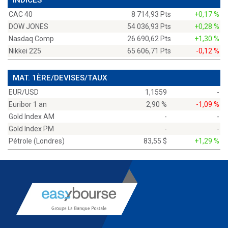
INDICES
CAC 40
8 714,93 Pts
+0,17 %
DOW JONES
54 036,93 Pts
+0,28 %
Nasdaq Comp
26 690,62 Pts
+1,30 %
Nikkei 225
65 606,71 Pts
-0,12 %
MAT. 1ÈRE/DEVISES/TAUX
EUR/USD
1,1559
-
Euribor 1 an
2,90 %
-1,09 %
Gold Index AM
-
-
Gold Index PM
-
-
Pétrole (Londres)
83,55 $
+1,29 %