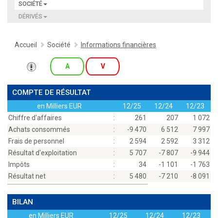
SOCIÉTÉ
DÉRIVÉS
Accueil
Société
Informations financières
A
V
COMPTE DE RÉSULTAT
en Milliers EUR
12/25
12/24
12/23
Chiffre d'affaires
:
261
207
1 072
Achats consommés
:
-9 470
6 512
7 997
Frais de personnel
:
2 594
2 592
3 312
Résultat d'exploitation
:
5 707
-7 807
-9 944
Impôts
:
34
-1 101
-1 763
Résultat net
:
5 480
-7 210
-8 091
BILAN
en Milliers EUR
12/25
12/24
12/23