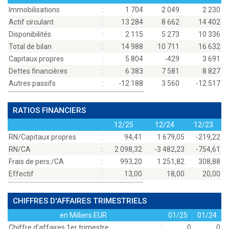
Immobilisations
:
1 704
2 049
2 230
Actif circulant
:
13 284
8 662
14 402
Disponibilités
:
2 115
5 273
10 336
Total de bilan
:
14 988
10 711
16 632
Capitaux propres
:
5 804
-429
3 691
Dettes financières
:
6 383
7 581
8 827
Autres passifs
:
-12 188
3 560
-12 517
RATIOS FINANCIERS
12/25
12/24
12/23
RN/Capitaux propres
:
94,41
1 679,05
-219,22
RN/CA
:
2 098,32
-3 482,23
-754,61
Frais de pers./CA
:
993,20
1 251,82
308,88
Effectif
:
13,00
18,00
20,00
CHIFFRES D'AFFAIRES TRIMESTRIELS
en Milliers EUR
01/25
01/24
Chiffre d'affaires 1er trimestre
:
0
0