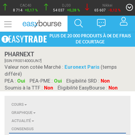
CAC40
DJ30
Nikkei
8 714
+0,17 %
54 037
+0,28 %
65 607
-0,12 %
PLUS DE 20 000 PRODUITS À 0€ DE FRAIS
DE COURTAGE
PHARNEXT
[ISIN FR001400GUN7]
Valeur non cotée Marché :
Euronext Paris
(temps
différé)
PEA :
Oui
PEA-PME :
Oui
Eligibilité SRD :
Non
Soumis à la TTF :
Non
Éligibilité EasyBourse :
Non
COURS
GRAPHIQUE
ACTUALITÉ
CONSENSUS