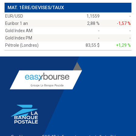
MAT. 1ÈRE/DEVISES/TAUX
EUR/USD
1,1559
-
Euribor 1 an
2,88 %
-1,57 %
Gold Index AM
-
-
Gold Index PM
-
-
Pétrole (Londres)
83,55 $
+1,29 %