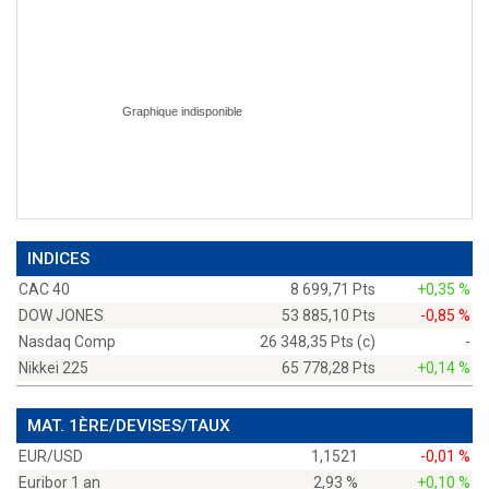
INDICES
CAC 40
8 699,71 Pts
+0,35 %
DOW JONES
53 885,10 Pts
-0,85 %
Nasdaq Comp
26 348,35 Pts (c)
-
Nikkei 225
65 778,28 Pts
+0,14 %
MAT. 1ÈRE/DEVISES/TAUX
EUR/USD
1,1521
-0,01 %
Euribor 1 an
2,93 %
+0,10 %