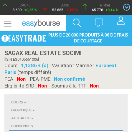
CAC40
DJ30
Nikkei
8 699
+0,35 %
53 885
-0,85 %
65 778
+0,14 %
PLUS DE 20 000 PRODUITS À 0€ DE FRAIS
DE COURTAGE
SAGAX REAL ESTATE SOCIMI
[ISIN ES0105651006]
Cours :
1,1386 € (c)
| Variation :
Marché :
Euronext
Paris
(temps différé)
PEA :
Non
PEA-PME :
Non confirmé
Eligibilité SRD :
Non
Soumis à la TTF :
Non
COURS
GRAPHIQUE
ACTUALITÉ
CONSENSUS