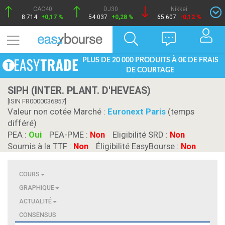
CAC40
DJ30
Nikkei
8 714
+0,17 %
54 037
+0,28 %
65 607
-0,12 %
PLUS DE 20 000 PRODUITS À 0€ DE FRAIS
DE COURTAGE
SIPH (INTER. PLANT. D'HEVEAS)
[ISIN FR0000036857]
Valeur non cotée Marché :
Euronext Paris
(temps
différé)
PEA :
Oui
PEA-PME :
Non
Eligibilité SRD :
Non
Soumis à la TTF :
Non
Éligibilité EasyBourse :
Non
COURS
GRAPHIQUE
ACTUALITÉ
CONSENSUS