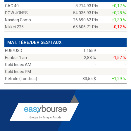
CAC 40
8 714,93 Pts
+0,17 %
DOW JONES
54 036,93 Pts
+0,28 %
Nasdaq Comp
26 690,62 Pts
+1,30 %
Nikkei 225
65 606,71 Pts
-0,12 %
MAT. 1ÈRE/DEVISES/TAUX
EUR/USD
1,1559
-
Euribor 1 an
2,88 %
-1,57 %
Gold Index AM
-
-
Gold Index PM
-
-
Pétrole (Londres)
83,55 $
+1,29 %