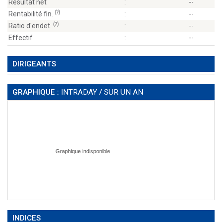
Résultat net
:
--
(?)
Rentabilité fin.
:
--
(?)
Ratio d'endet.
:
--
Effectif
:
--
DIRIGEANTS
GRAPHIQUE :
INTRADAY
/
SUR UN AN
INDICES