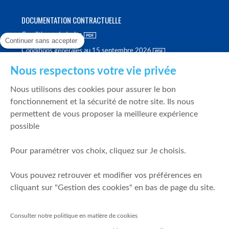
DOCUMENTATION CONTRACTUELLE
Conditions générales
Continuer sans accepter
Conditions générales au 15 septembre 2026
Brochure tarifaire
Nous respectons votre vie privée
Rapport sur la qualité d'exécution
Nous utilisons des cookies pour assurer le bon
Politique de meilleure sélection
fonctionnement et la sécurité de notre site. Ils nous
permettent de vous proposer la meilleure expérience
Politique de durabilité
possible
Fonds de garantie des dépôts et de résolution
Pour paramétrer vos choix, cliquez sur Je choisis.
SÉCURITÉ & DONNÉES PERSONNELLES
Vous pouvez retrouver et modifier vos préférences en
Mentions légales
cliquant sur "Gestion des cookies" en bas de page du site.
Prévention de la fraude
Gérer mes cookies
Consulter notre politique en matière de cookies
Politique de cookies