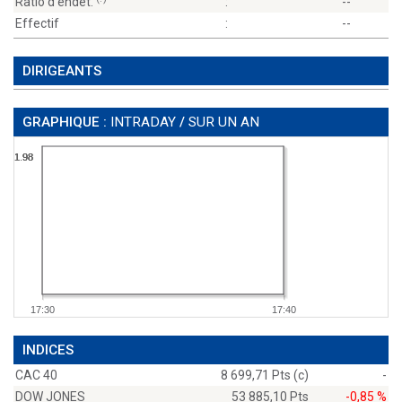
Ratio d'endet.
:
--
Effectif
:
--
DIRIGEANTS
GRAPHIQUE :
INTRADAY
/
SUR UN AN
1.98
1.98
1.98
1.98
17:30
17:40
INDICES
CAC 40
8 699,71 Pts (c)
-
DOW JONES
53 885,10 Pts
-0,85 %