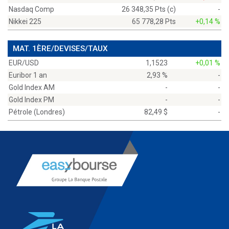
Nasdaq Comp
26 348,35 Pts (c)
-
Nikkei 225
65 778,28 Pts
+0,14 %
MAT. 1ÈRE/DEVISES/TAUX
EUR/USD
1,1523
+0,01 %
Euribor 1 an
2,93 %
-
Gold Index AM
-
-
Gold Index PM
-
-
Pétrole (Londres)
82,49 $
-