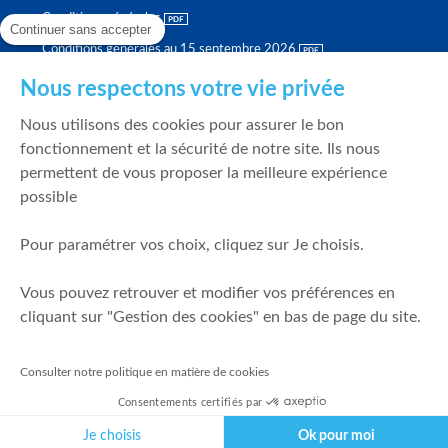
Conditions générales
Continuer sans accepter
Conditions générales au 15 septembre 2026
Brochure tarifaire
Nous respectons votre vie privée
Rapport sur la qualité d'exécution
Nous utilisons des cookies pour assurer le bon
Politique de meilleure sélection
fonctionnement et la sécurité de notre site. Ils nous
permettent de vous proposer la meilleure expérience
Politique de durabilité
possible
Fonds de garantie des dépôts et de résolution
Pour paramétrer vos choix, cliquez sur Je choisis.
SÉCURITÉ & DONNÉES PERSONNELLES
Vous pouvez retrouver et modifier vos préférences en
Mentions légales
cliquant sur "Gestion des cookies" en bas de page du site.
Prévention de la fraude
Gérer mes cookies
Consulter notre politique en matière de cookies
Politique de cookies
Consentements certifiés par
Politique de gestion des conflits d'intérêts
Je choisis
Ok pour moi