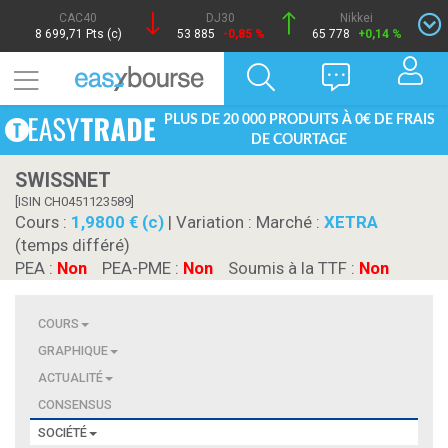
CAC40
DJ30
Nikkei
8 699,71 Pts (c)
53 885
-0,85 %
65 778
+0,14 %
PLUS DE 20 000 PRODUITS À 0€ DE FRAIS
DE COURTAGE
SWISSNET
[ISIN CH0451123589]
Cours :
1,9800 € (c)
| Variation :
Marché :
XETRA
(temps différé)
PEA :
Non
PEA-PME :
Non
Soumis à la TTF :
Non
COURS
GRAPHIQUE
ACTUALITÉ
CONSENSUS
SOCIÉTÉ