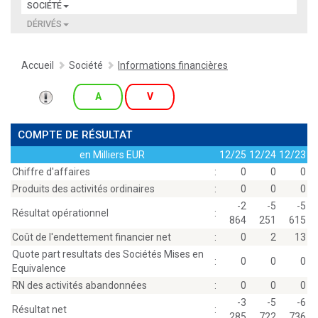
SOCIÉTÉ
DÉRIVÉS
Accueil
Société
Informations financières
A
V
COMPTE DE RÉSULTAT
en Milliers EUR
12/25
12/24
12/23
Chiffre d'affaires
:
0
0
0
Produits des activités ordinaires
:
0
0
0
-2
-5
-5
Résultat opérationnel
:
864
251
615
Coût de l'endettement financier net
:
0
2
13
Quote part resultats des Sociétés Mises en
:
0
0
0
Equivalence
RN des activités abandonnées
:
0
0
0
-3
-5
-6
Résultat net
:
285
722
736