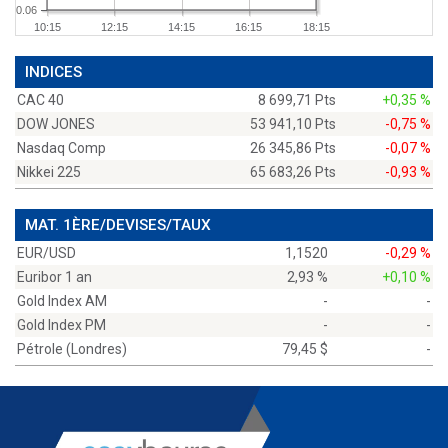
0.06
10:15
12:15
14:15
16:15
18:15
INDICES
CAC 40
8 699,71 Pts
+0,35 %
DOW JONES
53 941,10 Pts
-0,75 %
Nasdaq Comp
26 345,86 Pts
-0,07 %
Nikkei 225
65 683,26 Pts
-0,93 %
MAT. 1ÈRE/DEVISES/TAUX
EUR/USD
1,1520
-0,29 %
Euribor 1 an
2,93 %
+0,10 %
Gold Index AM
-
-
Gold Index PM
-
-
Pétrole (Londres)
79,45 $
-