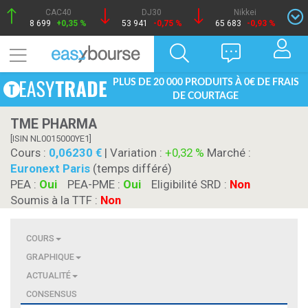
CAC40
DJ30
Nikkei
8 699
+0,35 %
53 941
-0,75 %
65 683
-0,93 %
PLUS DE 20 000 PRODUITS À 0€ DE FRAIS
DE COURTAGE
TME PHARMA
[ISIN NL0015000YE1]
Cours :
0,06230
| Variation :
+0,32 %
Marché :
Euronext Paris
(temps différé)
PEA :
Oui
PEA-PME :
Oui
Eligibilité SRD :
Non
Soumis à la TTF :
Non
COURS
GRAPHIQUE
ACTUALITÉ
CONSENSUS