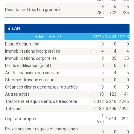
-3
-5
-6
Résultat net (part du groupe)
:
285
722
736
BILAN
en Milliers EUR
12/25
12/24
12/23
Ecart d'acquisition
:
0
0
0
Immobilisations incorporelles
:
4
4
4
Immobilisations corporelles
:
8
35
35
Droits d'utilisation (actif)
:
0
0
61
Actifs financiers non courants
:
5
4
5
Stocks et travaux en-cours
:
0
0
0
Créances clients et comptes rattachés
:
0
0
0
Autres actifs
:
110
123
141
Trésorerie et équivalents de trésorerie
:
2 012
3 240
2 245
Total actif
:
2 139
3 406
2 491
-1
Capitaux propres
:
1 614
-294
579
Provisions pour risques et charges non
:
0
0
0