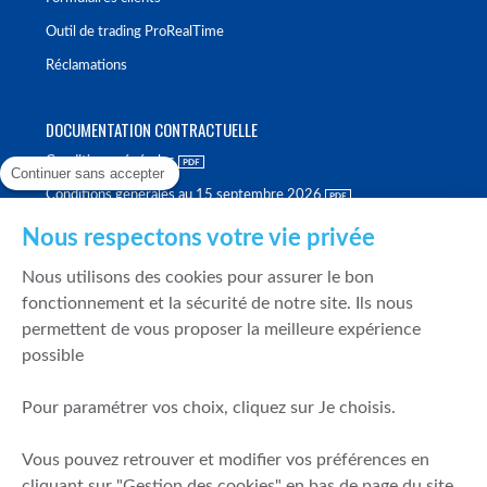
Outil de trading ProRealTime
Réclamations
DOCUMENTATION CONTRACTUELLE
Conditions générales
Continuer sans accepter
Conditions générales au 15 septembre 2026
Brochure tarifaire
Nous respectons votre vie privée
Rapport sur la qualité d'exécution
Nous utilisons des cookies pour assurer le bon
Politique de meilleure sélection
fonctionnement et la sécurité de notre site. Ils nous
permettent de vous proposer la meilleure expérience
Politique de durabilité
possible
Fonds de garantie des dépôts et de résolution
Pour paramétrer vos choix, cliquez sur Je choisis.
SÉCURITÉ & DONNÉES PERSONNELLES
Vous pouvez retrouver et modifier vos préférences en
Mentions légales
cliquant sur "Gestion des cookies" en bas de page du site.