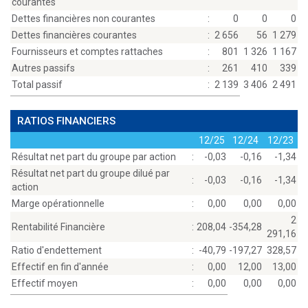
courantes
Dettes financières non courantes
:
0
0
0
Dettes financières courantes
:
2 656
56
1 279
Fournisseurs et comptes rattaches
:
801
1 326
1 167
Autres passifs
:
261
410
339
Total passif
:
2 139
3 406
2 491
RATIOS FINANCIERS
12/25
12/24
12/23
Résultat net part du groupe par action
:
-0,03
-0,16
-1,34
Résultat net part du groupe dilué par
:
-0,03
-0,16
-1,34
action
Marge opérationnelle
:
0,00
0,00
0,00
2
Rentabilité Financière
:
208,04
-354,28
291,16
Ratio d'endettement
:
-40,79
-197,27
328,57
Effectif en fin d'année
:
0,00
12,00
13,00
Effectif moyen
:
0,00
0,00
0,00