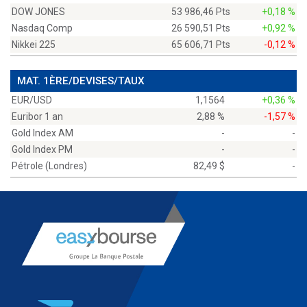
DOW JONES
53 986,46 Pts
+0,18 %
Nasdaq Comp
26 590,51 Pts
+0,92 %
Nikkei 225
65 606,71 Pts
-0,12 %
MAT. 1ÈRE/DEVISES/TAUX
EUR/USD
1,1564
+0,36 %
Euribor 1 an
2,88 %
-1,57 %
Gold Index AM
-
-
Gold Index PM
-
-
Pétrole (Londres)
82,49 $
-