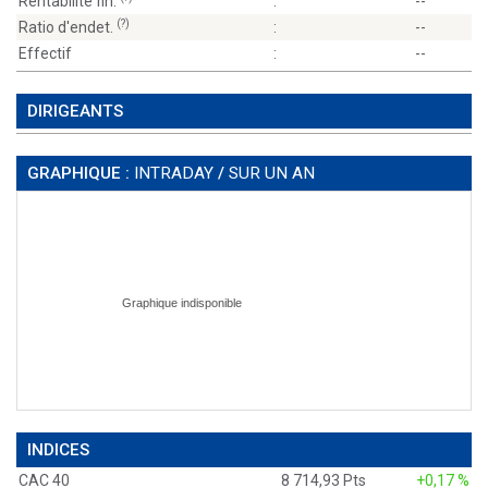
Rentabilité fin.
:
--
(?)
Ratio d'endet.
:
--
Effectif
:
--
DIRIGEANTS
GRAPHIQUE :
INTRADAY
/
SUR UN AN
INDICES
CAC 40
8 714,93 Pts
+0,17 %