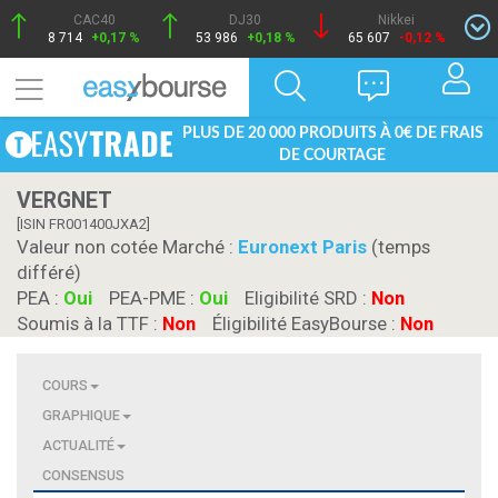
CAC40
DJ30
Nikkei
8 714
+0,17 %
53 986
+0,18 %
65 607
-0,12 %
PLUS DE 20 000 PRODUITS À 0€ DE FRAIS
DE COURTAGE
VERGNET
[ISIN FR001400JXA2]
Valeur non cotée Marché :
Euronext Paris
(temps
différé)
PEA :
Oui
PEA-PME :
Oui
Eligibilité SRD :
Non
Soumis à la TTF :
Non
Éligibilité EasyBourse :
Non
COURS
GRAPHIQUE
ACTUALITÉ
CONSENSUS