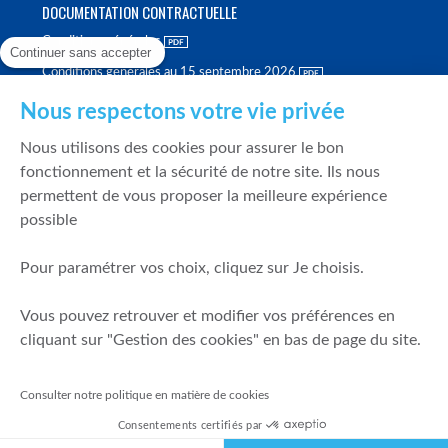
DOCUMENTATION CONTRACTUELLE
Conditions générales
Continuer sans accepter
Conditions générales au 15 septembre 2026
Brochure tarifaire
Nous respectons votre vie privée
Rapport sur la qualité d'exécution
Nous utilisons des cookies pour assurer le bon
Politique de meilleure sélection
fonctionnement et la sécurité de notre site. Ils nous
permettent de vous proposer la meilleure expérience
Politique de durabilité
possible
Fonds de garantie des dépôts et de résolution
Pour paramétrer vos choix, cliquez sur Je choisis.
SÉCURITÉ & DONNÉES PERSONNELLES
Vous pouvez retrouver et modifier vos préférences en
Mentions légales
cliquant sur "Gestion des cookies" en bas de page du site.
Prévention de la fraude
Gérer mes cookies
Consulter notre politique en matière de cookies
Politique de cookies
Consentements certifiés par
Politique de gestion des conflits d'intérêts