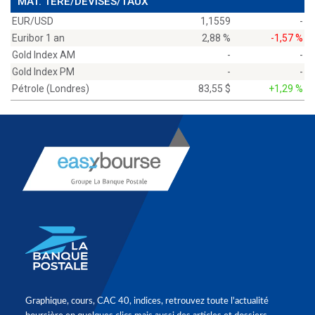
MAT. 1ÈRE/DEVISES/TAUX
EUR/USD
1,1559
-
Euribor 1 an
2,88 %
-1,57 %
Gold Index AM
-
-
Gold Index PM
-
-
Pétrole (Londres)
83,55 $
+1,29 %
Graphique, cours, CAC 40, indices, retrouvez toute l'actualité