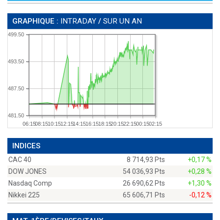
GRAPHIQUE :
INTRADAY
/
SUR UN AN
499.50
493.50
487.50
481.50
06:15
08:15
10:15
12:15
14:15
16:15
18:15
20:15
22:15
00:15
02:15
INDICES
CAC 40
8 714,93 Pts
+0,17 %
DOW JONES
54 036,93 Pts
+0,28 %
Nasdaq Comp
26 690,62 Pts
+1,30 %
Nikkei 225
65 606,71 Pts
-0,12 %