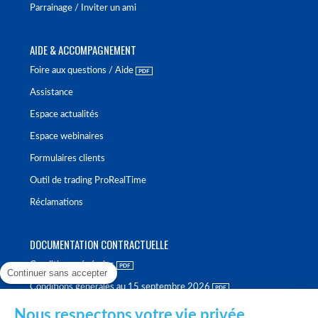
Parrainage / Inviter un ami
AIDE & ACCOMPAGNEMENT
Foire aux questions / Aide
Assistance
Espace actualités
Espace webinaires
Formulaires clients
Outil de trading ProRealTime
Réclamations
DOCUMENTATION CONTRACTUELLE
Conditions générales
Continuer sans accepter
Conditions générales au 15 septembre 2026
Brochure tarifaire
Nous respectons votre vie privée