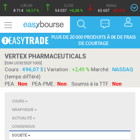
CAC40
DJ30
Nikkei
8 714
+0,17 %
54 037
+0,28 %
65 607
-0,12 %
PLUS DE 20 000 PRODUITS À 0€ DE FRAIS
DE COURTAGE
VERTEX PHARMACEUTICALS
[ISIN US92532F1003]
Cours :
496,07 $
| Variation :
+2,49 %
Marché :
NASDAQ
(temps différé)
PEA :
Non
PEA-PME :
Non
Soumis à la TTF :
Non
COURS
GRAPHIQUE
ACTUALITÉ
CONSENSUS
SOCIÉTÉ