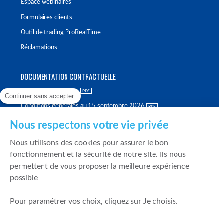
Espace webinaires
Formulaires clients
Outil de trading ProRealTime
Réclamations
DOCUMENTATION CONTRACTUELLE
Conditions générales
Continuer sans accepter
Conditions générales au 15 septembre 2026
Brochure tarifaire
Nous respectons votre vie privée
Rapport sur la qualité d'exécution
Nous utilisons des cookies pour assurer le bon
Politique de meilleure sélection
fonctionnement et la sécurité de notre site. Ils nous
permettent de vous proposer la meilleure expérience
Politique de durabilité
possible
Fonds de garantie des dépôts et de résolution
Pour paramétrer vos choix, cliquez sur Je choisis.
SÉCURITÉ & DONNÉES PERSONNELLES