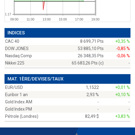
1.17
09:00
11:00
13:00
15:00
17:00
19:00
INDICES
CAC 40
8 699,71 Pts
+0,35 %
DOW JONES
53 885,10 Pts
-0,85 %
Nasdaq Comp
26 348,35 Pts
-0,06 %
Nikkei 225
65 683,26 Pts (c)
-
MAT. 1ÈRE/DEVISES/TAUX
EUR/USD
1,1522
+0,01 %
Euribor 1 an
2,93 %
+0,10 %
Gold Index AM
-
-
Gold Index PM
-
-
Pétrole (Londres)
82,49 $
+3,83 %