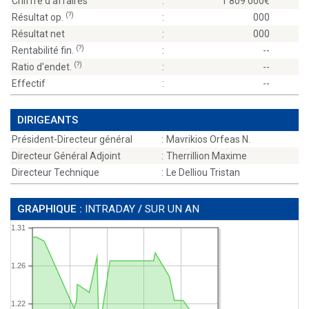
Chiffre d'affaires
:
1 809 000
(?)
Résultat op.
:
000
Résultat net
:
000
(?)
Rentabilité fin.
:
--
(?)
Ratio d'endet.
:
--
Effectif
:
--
DIRIGEANTS
Président-Directeur général
:
Mavrikios Orfeas N.
Directeur Général Adjoint
:
Therrillion Maxime
Directeur Technique
:
Le Delliou Tristan
GRAPHIQUE :
INTRADAY
/
SUR UN AN
1.31
1.26
1.22