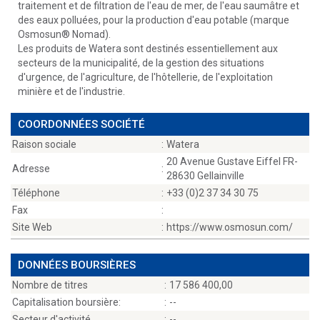
traitement et de filtration de l'eau de mer, de l'eau saumâtre et
des eaux polluées, pour la production d'eau potable (marque
Osmosun® Nomad).
Les produits de Watera sont destinés essentiellement aux
secteurs de la municipalité, de la gestion des situations
d'urgence, de l'agriculture, de l'hôtellerie, de l'exploitation
minière et de l'industrie.
COORDONNÉES SOCIÉTÉ
Raison sociale
:
Watera
20 Avenue Gustave Eiffel FR-
Adresse
:
28630 Gellainville
Téléphone
:
+33 (0)2 37 34 30 75
Fax
:
Site Web
:
https://www.osmosun.com/
DONNÉES BOURSIÈRES
Nombre de titres
:
17 586 400,00
Capitalisation boursière:
:
--
Secteur d'activité
:
--