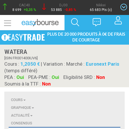
CAC40
DJ30
Nikkei
8 699
+0,35 %
53 885
-0,85 %
65 683 Pts (c)
PLUS DE 20 000 PRODUITS À 0€ DE FRAIS
DE COURTAGE
WATERA
[ISIN FR001400IUV6]
Cours :
1,2050
| Variation :
Marché :
Euronext Paris
(temps différé)
PEA :
Oui
PEA-PME :
Oui
Eligibilité SRD :
Non
Soumis à la TTF :
Non
COURS
GRAPHIQUE
ACTUALITÉ
CONSENSUS