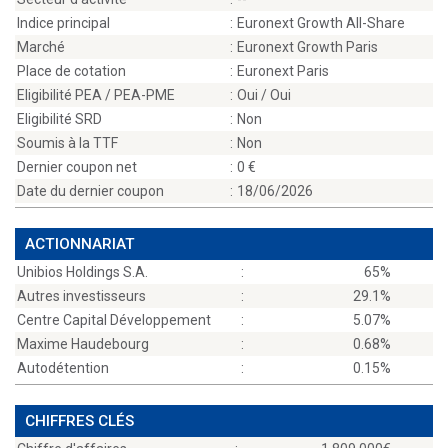
Indice principal
:
Euronext Growth All-Share
Marché
:
Euronext Growth Paris
Place de cotation
:
Euronext Paris
Eligibilité PEA / PEA-PME
:
Oui / Oui
Eligibilité SRD
:
Non
Soumis à la TTF
:
Non
Dernier coupon net
:
0
Date du dernier coupon
:
18/06/2026
ACTIONNARIAT
Unibios Holdings S.A.
:
65%
Autres investisseurs
:
29.1%
Centre Capital Développement
:
5.07%
Maxime Haudebourg
:
0.68%
Autodétention
:
0.15%
CHIFFRES CLÉS