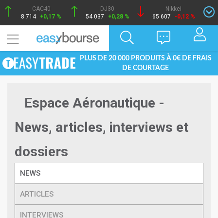
CAC40
DJ30
Nikkei
8 714
+0,17 %
54 037
+0,28 %
65 607
-0,12 %
PLUS DE 20 000 PRODUITS À 0€ DE FRAIS
DE COURTAGE
Espace Aéronautique -
News, articles, interviews et
dossiers
NEWS
ARTICLES
INTERVIEWS