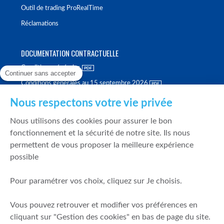
Outil de trading ProRealTime
Réclamations
DOCUMENTATION CONTRACTUELLE
Conditions générales
Continuer sans accepter
Conditions générales au 15 septembre 2026
Brochure tarifaire
Nous respectons votre vie privée
Rapport sur la qualité d'exécution
Nous utilisons des cookies pour assurer le bon
Politique de meilleure sélection
fonctionnement et la sécurité de notre site. Ils nous
permettent de vous proposer la meilleure expérience
Politique de durabilité
possible
Fonds de garantie des dépôts et de résolution
Pour paramétrer vos choix, cliquez sur Je choisis.
SÉCURITÉ & DONNÉES PERSONNELLES
Vous pouvez retrouver et modifier vos préférences en
Mentions légales
cliquant sur "Gestion des cookies" en bas de page du site.
Prévention de la fraude