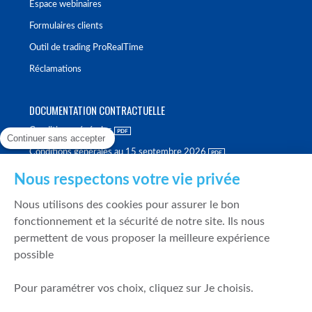
Espace webinaires
Formulaires clients
Outil de trading ProRealTime
Réclamations
DOCUMENTATION CONTRACTUELLE
Conditions générales
Continuer sans accepter
Conditions générales au 15 septembre 2026
Brochure tarifaire
Nous respectons votre vie privée
Rapport sur la qualité d'exécution
Nous utilisons des cookies pour assurer le bon
Politique de meilleure sélection
fonctionnement et la sécurité de notre site. Ils nous
permettent de vous proposer la meilleure expérience
Politique de durabilité
possible
Fonds de garantie des dépôts et de résolution
Pour paramétrer vos choix, cliquez sur Je choisis.
SÉCURITÉ & DONNÉES PERSONNELLES