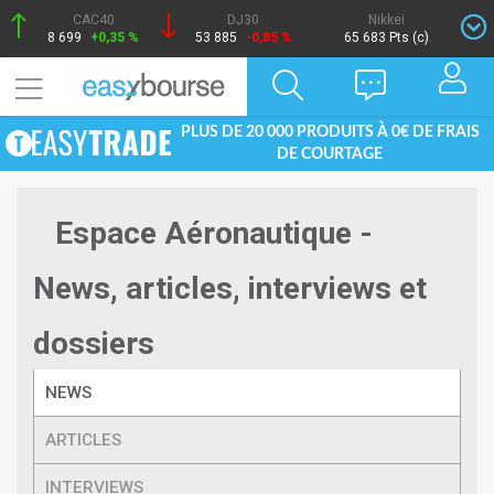
CAC40
DJ30
Nikkei
8 699
+0,35 %
53 885
-0,85 %
65 683 Pts (c)
PLUS DE 20 000 PRODUITS À 0€ DE FRAIS
DE COURTAGE
Espace Aéronautique -
News, articles, interviews et
dossiers
NEWS
ARTICLES
INTERVIEWS