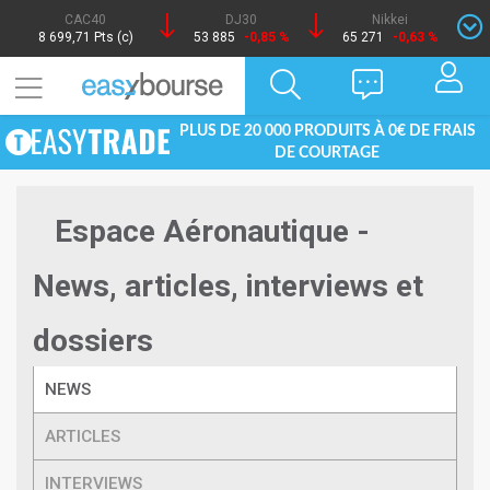
CAC40
DJ30
Nikkei
8 699,71 Pts (c)
53 885
-0,85 %
65 271
-0,63 %
PLUS DE 20 000 PRODUITS À 0€ DE FRAIS
DE COURTAGE
Espace Aéronautique -
News, articles, interviews et
dossiers
NEWS
ARTICLES
INTERVIEWS