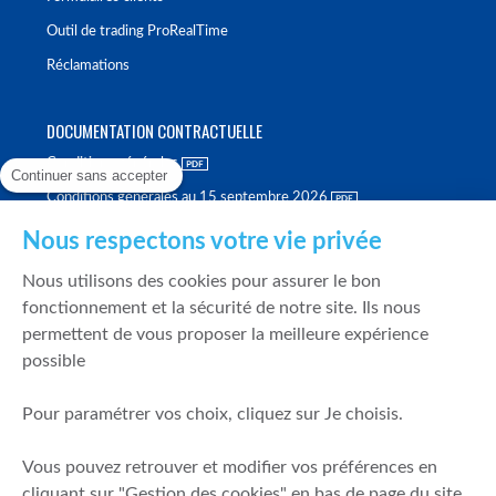
Outil de trading ProRealTime
Réclamations
DOCUMENTATION CONTRACTUELLE
Conditions générales
Continuer sans accepter
Conditions générales au 15 septembre 2026
Brochure tarifaire
Nous respectons votre vie privée
Rapport sur la qualité d'exécution
Nous utilisons des cookies pour assurer le bon
Politique de meilleure sélection
fonctionnement et la sécurité de notre site. Ils nous
permettent de vous proposer la meilleure expérience
Politique de durabilité
possible
Fonds de garantie des dépôts et de résolution
Pour paramétrer vos choix, cliquez sur Je choisis.
SÉCURITÉ & DONNÉES PERSONNELLES
Vous pouvez retrouver et modifier vos préférences en
Mentions légales
cliquant sur "Gestion des cookies" en bas de page du site.