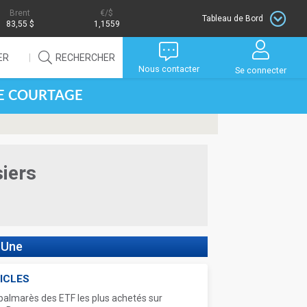
Brent
/$
Tableau de Bord
83,55 $
1,1559
ER
RECHERCHER
Nous contacter
Se connecter
DE COURTAGE
siers
 Une
ICLES
palmarès des ETF les plus achetés sur