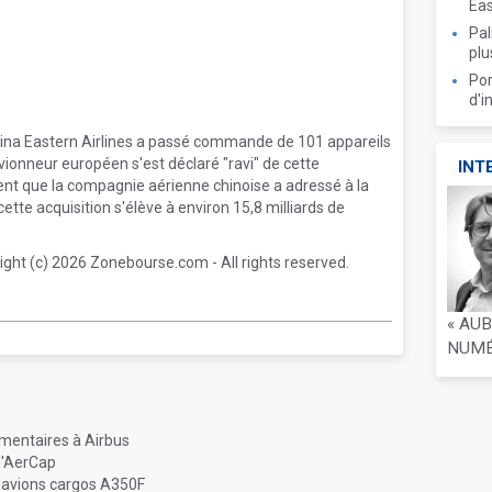
Ea
Pal
plu
Por
d'i
ina Eastern Airlines a passé commande de 101 appareils
ionneur européen s'est déclaré "ravi" de cette
INT
t que la compagnie aérienne chinoise a adressé à la
ette acquisition s'élève à environ 15,8 milliards de
right (c) 2026 Zonebourse.com - All rights reserved.
« AU
NUMÉR
entaires à Airbus
d'AerCap
0 avions cargos A350F