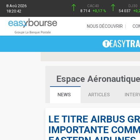
8 Aoû 2026
CAC40
DJ30
18:20:42
8 714
+0,17 %
54 037
+0,
NOUS DÉCOUVRIR
CO
Espace Aéronautique 
NEWS
ARTICLES
INTER
LE TITRE AIRBUS G
IMPORTANTE COMM