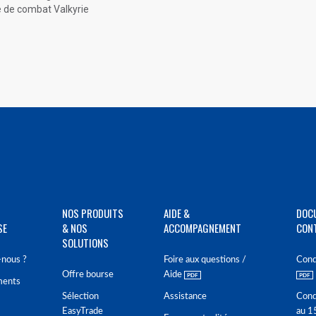
e de combat Valkyrie
NOS PRODUITS
AIDE &
DOC
SE
& NOS
ACCOMPAGNEMENT
CON
SOLUTIONS
nous ?
Foire aux questions /
Cond
Offre bourse
Aide
ments
Sélection
Assistance
Cond
EasyTrade
au 1