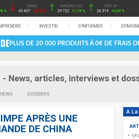
Nikkei
NASDAQ 100
DAX 30
28 %
65 607
-0,12 %
29 722
+1,19 %
26 319
+0,69 %
MPRENDRE
INVESTIR
S'INFORMER
ÉPARGN
PLUS DE 20 000 PRODUITS À 0€ DE FRAIS 
- News, articles, interviews et dos
VIEWS
DOSSIERS
A La
RIMPE APRÈS UNE
ANDE DE CHINA
ART
Le 