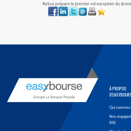
Airbus prépare le premier vol européen du dron
Face
LinkIn
Twitter
Envoyer
Imprimer
Favoris
book
À PROPOS
D'EASYBOUR
Qui sommes-
Nos engage
RSE