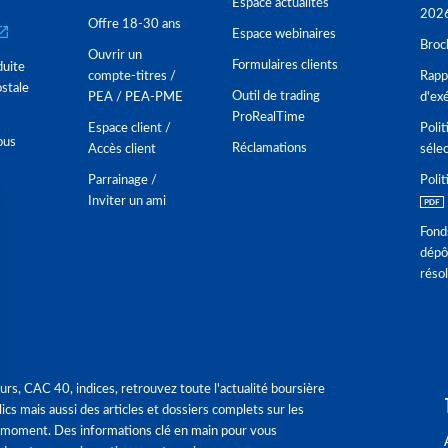
Espace actualités
202
Offre 18-30 ans
Espace webinaires
Broc
Ouvrir un
Formulaires clients
duite
compte-titres /
Rappo
stale
Outil de trading
PEA / PEA-PME
d'ex
ProRealTime
Espace client /
Polit
ous
Réclamations
Accès client
séle
Parrainage /
Polit
Inviter un ami
Fond
dépô
réso
urs, CAC 40, indices, retrouvez toute l'actualité boursière
ics mais aussi des articles et dossiers complets sur les
 moment. Des informations clé en main pour vous