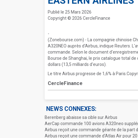
EASTERN AIRLINES
Publié le 25 Mars 2026
Copyright © 2026 CercleFinance
-
(Zonebourse.com) - La compagnie chinoise Ch
A320NEO auprès d'Airbus, indique Reuters. L'av
commande. Selon le document d'enregistremen
Bourse de Shanghai, le prix catalogue total de c
dollars (13,5 milliards d'euros).
Le titre Airbus progresse de 1,6% à Paris.Copy
CercleFinance
NEWS CONNEXES:
Berenberg abaisse sa cible sur Airbus
AerCap commande 100 avions A320neo supplém
Airbus reçoit une commande géante de la part 
Airbus reçoit une commande d'Atlas Air pour 2