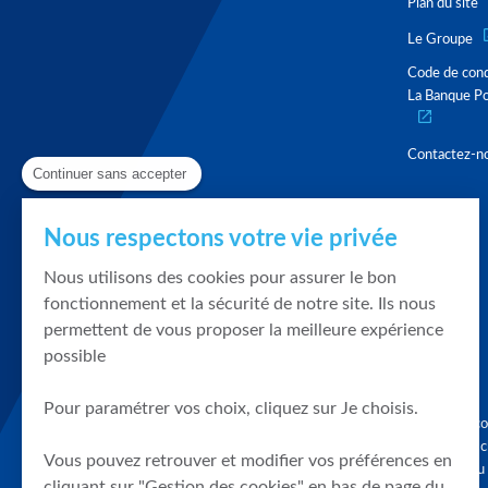
Plan du site
Le Groupe
Code de con
La Banque Po
Contactez-n
Continuer sans accepter
Nous respectons votre vie privée
Nous utilisons des cookies pour assurer le bon
fonctionnement et la sécurité de notre site. Ils nous
permettent de vous proposer la meilleure expérience
possible
Pour paramétrer vos choix, cliquez sur Je choisis.
Graphique, co
en quelques cl
Vous pouvez retrouver et modifier vos préférences en
tendances du
cliquant sur "Gestion des cookies" en bas de page du