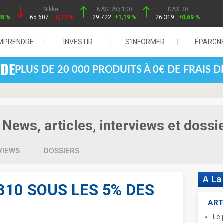
Nikkei
NASDAQ 100
DAX 30
28 %
65 607
-0,12 %
29 722
+1,19 %
26 319
+0,69 %
MPRENDRE
INVESTIR
S'INFORMER
ÉPARGN
PLUS DE 20 000 PRODUITS À 0€ DE FRAIS 
News, articles, interviews et dossi
VIEWS
DOSSIERS
A La
810 SOUS LES 5% DES
ART
Le 