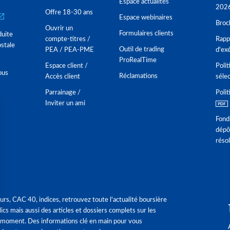
Espace actualités
202
Offre 18-30 ans
Espace webinaires
Broc
Ouvrir un
Formulaires clients
duite
compte-titres /
Rappo
stale
Outil de trading
PEA / PEA-PME
d'ex
ProRealTime
Espace client /
Polit
ous
Réclamations
Accès client
séle
Parrainage /
Polit
Inviter un ami
Fond
dépô
réso
urs, CAC 40, indices, retrouvez toute l'actualité boursière
ics mais aussi des articles et dossiers complets sur les
 moment. Des informations clé en main pour vous