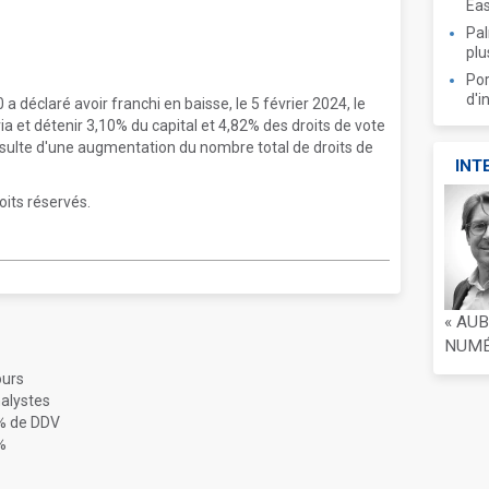
Ea
Pal
plu
Por
d'i
 déclaré avoir franchi en baisse, le 5 février 2024, le
ia et détenir 3,10% du capital et 4,82% des droits de vote
ésulte d'une augmentation du nombre total de droits de
INT
oits réservés.
« AU
NUMÉR
ours
nalystes
5% de DDV
%