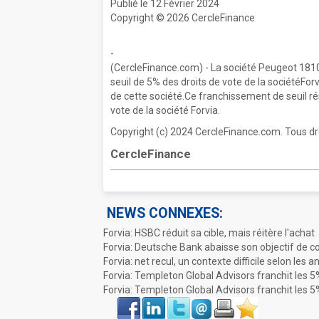
Publié le 12 Février 2024
Copyright © 2026 CercleFinance
-
(CercleFinance.com) - La société Peugeot 1810 a
seuil de 5% des droits de vote de la sociétéForv
de cette société.Ce franchissement de seuil r
vote de la société Forvia.
Copyright (c) 2024 CercleFinance.com. Tous dr
CercleFinance
NEWS CONNEXES:
Forvia: HSBC réduit sa cible, mais réitère l'achat
Forvia: Deutsche Bank abaisse son objectif de c
Forvia: net recul, un contexte difficile selon les a
Forvia: Templeton Global Advisors franchit les 
Forvia: Templeton Global Advisors franchit les 5
Face
LinkIn
Twitter
Envoyer
Imprimer
Favoris
book