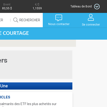
Brent
/$
Tableau de Bord
83,55 $
1,1559
ER
RECHERCHER
Nous contacter
Se connecter
DE COURTAGE
ers
 Une
ICLES
palmarès des ETF les plus achetés sur