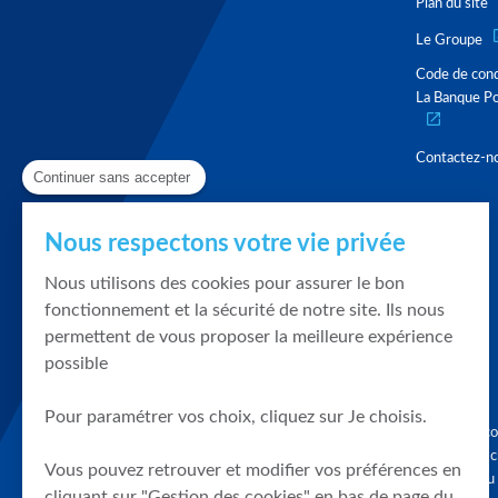
Plan du site
Le Groupe
Code de con
La Banque Po
Contactez-n
Continuer sans accepter
Nous respectons votre vie privée
Nous utilisons des cookies pour assurer le bon
fonctionnement et la sécurité de notre site. Ils nous
permettent de vous proposer la meilleure expérience
possible
Pour paramétrer vos choix, cliquez sur Je choisis.
Graphique, co
en quelques cl
Vous pouvez retrouver et modifier vos préférences en
tendances du
cliquant sur "Gestion des cookies" en bas de page du