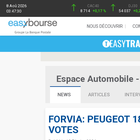
8 Aoû 2026
CAC40
DJ30
03:47:30
8 714
+0,17 %
54 037
+0,
NOUS DÉCOUVRIR
CO
Espace Automobile - 
NEWS
ARTICLES
INTER
FORVIA: PEUGEOT 1
VOTES