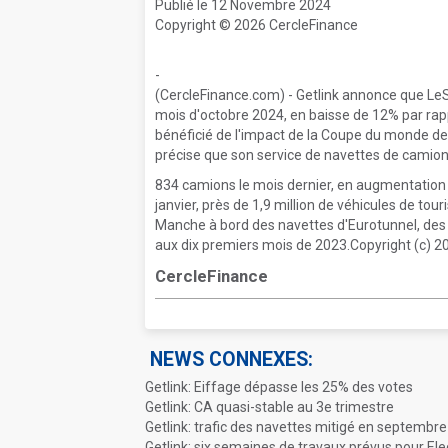
Publié le 12 Novembre 2024
Copyright © 2026 CercleFinance
-
(CercleFinance.com) - Getlink annonce que LeS
mois d'octobre 2024, en baisse de 12% par rap
bénéficié de l'impact de la Coupe du monde de
précise que son service de navettes de camion
834 camions le mois dernier, en augmentation 
janvier, près de 1,9 million de véhicules de tou
Manche à bord des navettes d'Eurotunnel, des 
aux dix premiers mois de 2023.Copyright (c) 2
CercleFinance
NEWS CONNEXES:
Getlink: Eiffage dépasse les 25% des votes
Getlink: CA quasi-stable au 3e trimestre
Getlink: trafic des navettes mitigé en septembre
Getlink: six semaines de travaux prévus pour Ele