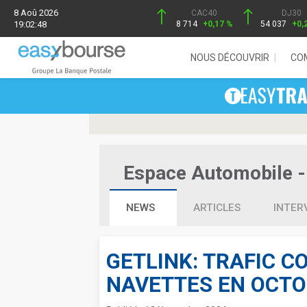
8 Aoû 2026
CAC40
DJ30
19:02:48
8 714
+0,17 %
54 037
+0,
NOUS DÉCOUVRIR
CO
Espace Automobile - 
NEWS
ARTICLES
INTER
GETLINK: TRAFIC C
NAVETTES EN OCT