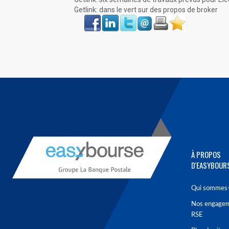
Getlink: dans le vert sur des propos de broker
Face
LinkIn
Twitter
Envoyer
Imprimer
Favoris
book
À PROPOS
D'EASYBOUR
Qui sommes-
Nos engage
RSE