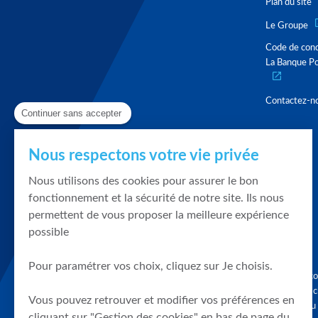
Plan du site
Le Groupe
Code de con
La Banque Po
Contactez-n
Continuer sans accepter
Nous respectons votre vie privée
Nous utilisons des cookies pour assurer le bon
fonctionnement et la sécurité de notre site. Ils nous
permettent de vous proposer la meilleure expérience
possible
Pour paramétrer vos choix, cliquez sur Je choisis.
Graphique, co
en quelques cl
Vous pouvez retrouver et modifier vos préférences en
tendances du
cliquant sur "Gestion des cookies" en bas de page du