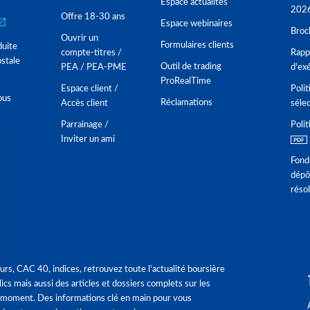
Espace actualités
202
Offre 18-30 ans
Espace webinaires
Broc
Ouvrir un
Formulaires clients
duite
compte-titres /
Rappo
stale
Outil de trading
PEA / PEA-PME
d'ex
ProRealTime
Espace client /
Polit
ous
Réclamations
Accès client
séle
Parrainage /
Polit
Inviter un ami
Fond
dépô
réso
urs, CAC 40, indices, retrouvez toute l'actualité boursière
ics mais aussi des articles et dossiers complets sur les
 moment. Des informations clé en main pour vous