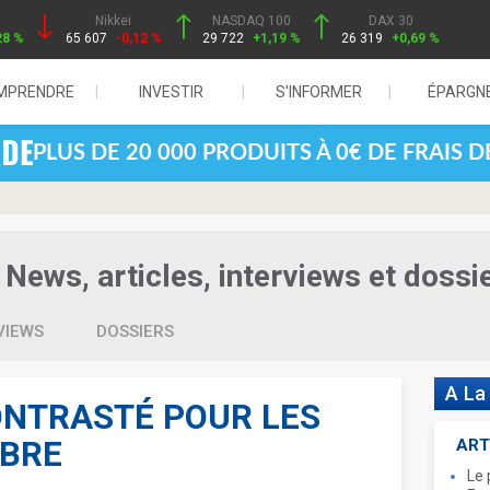
Nikkei
NASDAQ 100
DAX 30
28 %
65 607
-0,12 %
29 722
+1,19 %
26 319
+0,69 %
MPRENDRE
INVESTIR
S'INFORMER
ÉPARGN
PLUS DE 20 000 PRODUITS À 0€ DE FRAIS 
News, articles, interviews et dossi
VIEWS
DOSSIERS
A La
ONTRASTÉ POUR LES
OBRE
ART
Le 