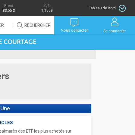
Brent
/$
Tableau de Bord
83,55 $
1,1559
ER
RECHERCHER
Nous contacter
Se connecter
DE COURTAGE
ers
 Une
ICLES
palmarès des ETF les plus achetés sur