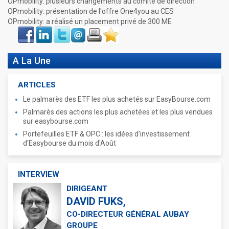
OPmobility: plusieurs changements au comité de direction
OPmobility: présentation de l'offre One4you au CES
OPmobility: a réalisé un placement privé de 300 ME
Face
LinkIn
Twitter
Envoyer
Imprimer
Favoris
book
A La Une
ARTICLES
Le palmarès des ETF les plus achetés sur EasyBourse.com
Palmarès des actions les plus achetées et les plus vendues
sur easybourse.com
Portefeuilles ETF & OPC : les idées d'investissement
d'Easybourse du mois d'Août
INTERVIEW
DIRIGEANT
DAVID FUKS,
CO-DIRECTEUR GÉNÉRAL AUBAY
GROUPE