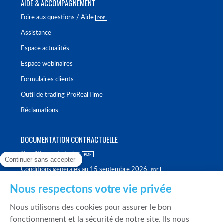
AIDE & ACCOMPAGNEMENT
Foire aux questions / Aide
Assistance
Espace actualités
Espace webinaires
Formulaires clients
Outil de trading ProRealTime
Réclamations
DOCUMENTATION CONTRACTUELLE
Conditions générales
Continuer sans accepter
Conditions générales au 15 septembre 2026
Brochure tarifaire
Nous respectons votre vie privée
Rapport sur la qualité d'exécution
Nous utilisons des cookies pour assurer le bon
Politique de meilleure sélection
fonctionnement et la sécurité de notre site. Ils nous