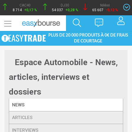
CAC40
DJ30
Nikkei
8 714
+0,17 %
54 037
+0,28 %
65 607
-0,12 %
PLUS DE 20 000 PRODUITS À 0€ DE FRAIS
DE COURTAGE
Espace Automobile - News,
articles, interviews et
dossiers
NEWS
ARTICLES
INTERVIEWS