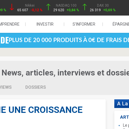
Nikkei
NASDAQ 100
DAX 30
09 %
65 607
-0,12 %
29 620
+0,84 %
26 319
+0,69 %
MPRENDRE
INVESTIR
S'INFORMER
ÉPARGN
PLUS DE 20 000 PRODUITS À 0€ DE FRAIS 
News, articles, interviews et dossi
VIEWS
DOSSIERS
A La
HE UNE CROISSANCE
%
ART
Le 