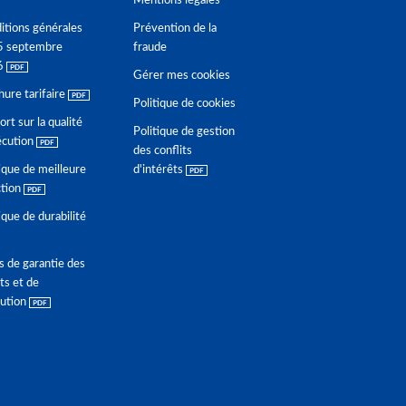
Mentions légales
itions générales
Prévention de la
5 septembre
fraude
6
Gérer mes cookies
hure tarifaire
Politique de cookies
rt sur la qualité
Politique de gestion
écution
des conflits
ique de meilleure
d'intérêts
ction
ique de durabilité
s de garantie des
ts et de
lution