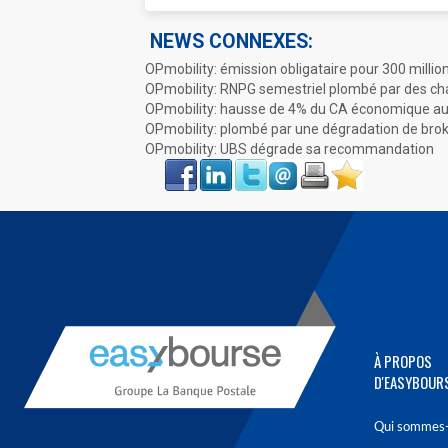
NEWS CONNEXES:
OPmobility: émission obligataire pour 300 millio
OPmobility: RNPG semestriel plombé par des ch
OPmobility: hausse de 4% du CA économique au 
OPmobility: plombé par une dégradation de bro
OPmobility: UBS dégrade sa recommandation
Face
LinkIn
Twitter
Envoyer
Imprimer
Favoris
book
À PROPOS
D'EASYBOUR
Qui sommes-