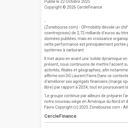
Publié le 22 Octobre 2025
Copyright © 2026 CercleFinance
-
(Zonebourse.com) - OPmobility dévoile un chif
coentreprises) de 2,72 milliards d'euros au tit
données publiées, mais en croissance organiq
cette performance est principalement portée pa
systèmes à carburant.
Il met aussi en avant une 'solide dynamique e
présent, nous continuons de mettre l'accent 
activités, filiales et géographies, afin notamme
affirme son DG Laurent Favre.Dans ce contexte
d'améliorer ses agrégats financiers (marge opé
libre) par rapport à 2024, tout en poursuivant l
'Le groupe continue par ailleurs de préparer l
notre nouveau siège en Amérique du Nord et d'
Favre.Copyright (c) 2025 Zonebourse.com - All 
CercleFinance