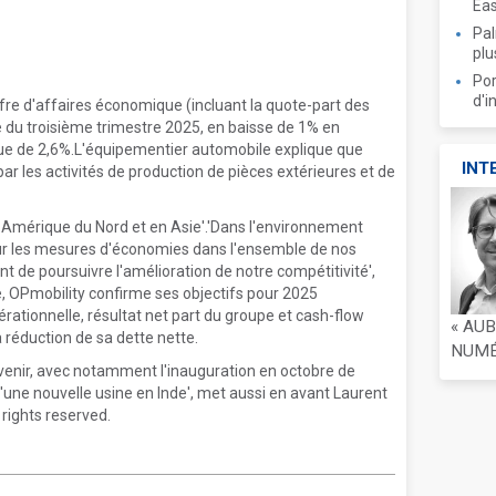
Ea
Pal
plu
Por
d'i
fre d'affaires économique (incluant la quote-part des
re du troisième trimestre 2025, en baisse de 1% en
ue de 2,6%.L'équipementier automobile explique que
INT
r les activités de production de pièces extérieures et de
n Amérique du Nord et en Asie'.'Dans l'environnement
sur les mesures d'économies dans l'ensemble de nos
nt de poursuivre l'amélioration de notre compétitivité',
, OPmobility confirme ses objectifs pour 2025
rationnelle, résultat net part du groupe et cash-flow
« AU
a réduction de sa dette nette.
NUMÉR
'avenir, avec notamment l'inauguration en octobre de
une nouvelle usine en Inde', met aussi en avant Laurent
rights reserved.