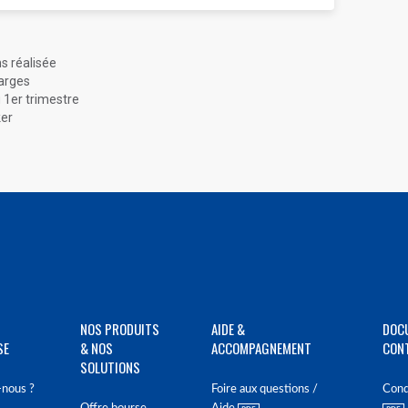
ns réalisée
arges
1er trimestre
ker
NOS PRODUITS
AIDE &
DOC
SE
& NOS
ACCOMPAGNEMENT
CON
SOLUTIONS
nous ?
Foire aux questions /
Cond