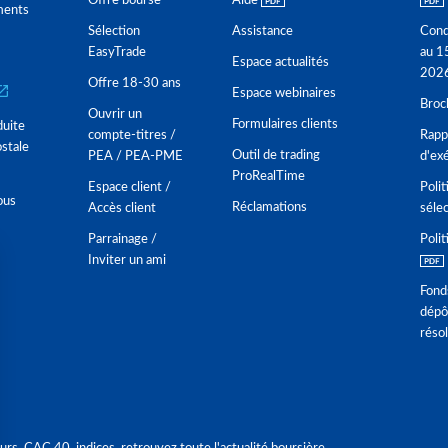
Offre bourse
Aide
ments
Sélection
Assistance
Cond
EasyTrade
au 1
Espace actualités
202
Offre 18-30 ans
Espace webinaires
Broc
Ouvrir un
Formulaires clients
duite
compte-titres /
Rappo
stale
Outil de trading
PEA / PEA-PME
d'ex
ProRealTime
Espace client /
Polit
ous
Réclamations
Accès client
séle
Parrainage /
Polit
Inviter un ami
Fond
dépô
réso