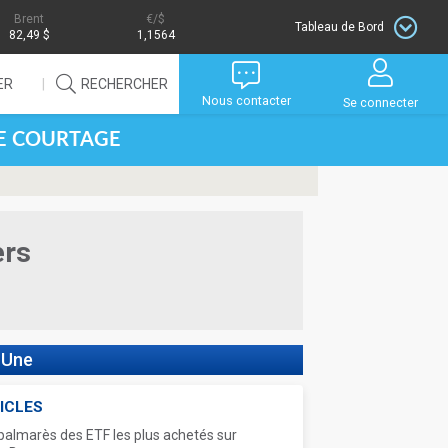
Brent
/$
Tableau de Bord
82,49 $
1,1564
ER
RECHERCHER
Nous contacter
Se connecter
DE COURTAGE
ers
 Une
ICLES
palmarès des ETF les plus achetés sur