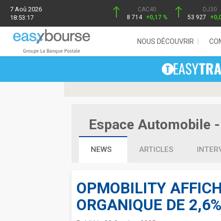
7 Aoû 2026
CAC40
DJ30
18:53:17
8 714
+0,17 %
53 927
+0,
NOUS DÉCOUVRIR
CO
Espace Automobile - 
NEWS
ARTICLES
INTER
OPMOBILITY AFFIC
ORGANIQUE DE 2,6