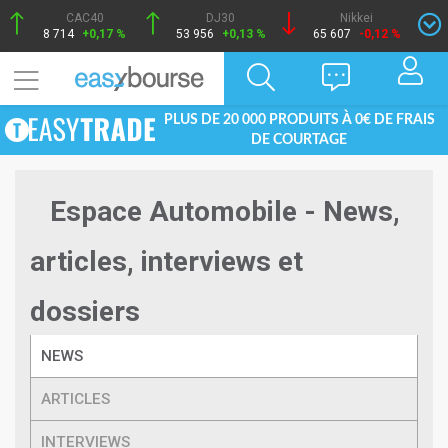
CAC40
DJ30
Nikkei
8 714
+0,17 %
53 956
+0,13 %
65 607
-0,12 %
PLUS DE 20 000 PRODUITS À 0€ DE FRAIS
DE COURTAGE
Espace Automobile - News,
articles, interviews et
dossiers
NEWS
ARTICLES
INTERVIEWS