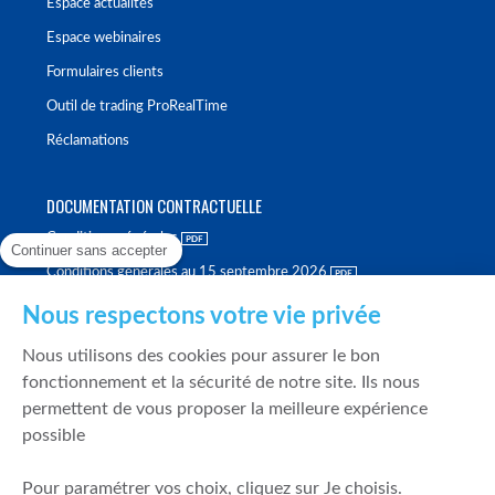
Espace actualités
Espace webinaires
Formulaires clients
Outil de trading ProRealTime
Réclamations
DOCUMENTATION CONTRACTUELLE
Conditions générales
Continuer sans accepter
Conditions générales au 15 septembre 2026
Brochure tarifaire
Nous respectons votre vie privée
Rapport sur la qualité d'exécution
Nous utilisons des cookies pour assurer le bon
Politique de meilleure sélection
fonctionnement et la sécurité de notre site. Ils nous
permettent de vous proposer la meilleure expérience
Politique de durabilité
possible
Fonds de garantie des dépôts et de résolution
Pour paramétrer vos choix, cliquez sur Je choisis.