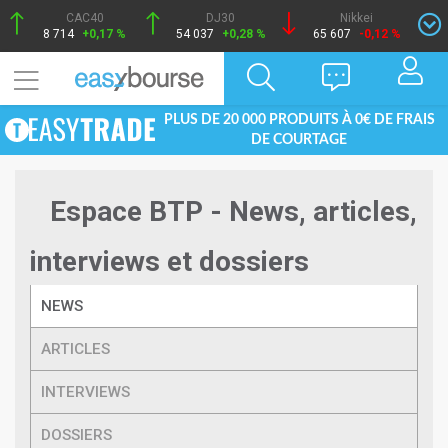
CAC40
DJ30
Nikkei
8 714
+0,17 %
54 037
+0,28 %
65 607
-0,12 %
PLUS DE 20 000 PRODUITS À 0€ DE FRAIS
DE COURTAGE
Espace BTP - News, articles,
interviews et dossiers
NEWS
ARTICLES
INTERVIEWS
DOSSIERS