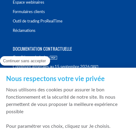
Espace webinaires
Formulaires clients
Outil de trading ProRealTime
Réclamations
DOCUMENTATION CONTRACTUELLE
Conditions générales
Continuer sans accepter
Conditions générales au 15 septembre 2026
Brochure tarifaire
Nous respectons votre vie privée
Rapport sur la qualité d'exécution
Nous utilisons des cookies pour assurer le bon
Politique de meilleure sélection
fonctionnement et la sécurité de notre site. Ils nous
permettent de vous proposer la meilleure expérience
Politique de durabilité
possible
Fonds de garantie des dépôts et de résolution
Pour paramétrer vos choix, cliquez sur Je choisis.
SÉCURITÉ & DONNÉES PERSONNELLES