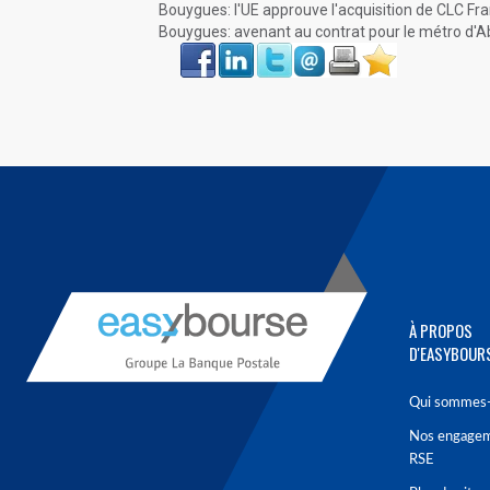
Bouygues: l'UE approuve l'acquisition de CLC Fr
Bouygues: avenant au contrat pour le métro d'A
Face
LinkIn
Twitter
Envoyer
Imprimer
Favoris
book
À PROPOS
D'EASYBOUR
Qui sommes-
Nos engage
RSE