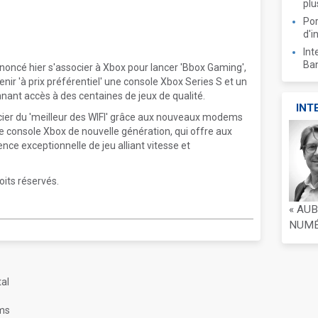
plu
Por
d'i
Int
Ban
oncé hier s'associer à Xbox pour lancer 'Bbox Gaming',
enir 'à prix préférentiel' une console Xbox Series S et un
nt accès à des centaines de jeux de qualité.
INT
cier du 'meilleur des WIFI' grâce aux nouveaux modems
e console Xbox de nouvelle génération, qui offre aux
nce exceptionnelle de jeu alliant vitesse et
oits réservés.
« AU
NUMÉR
al
oms