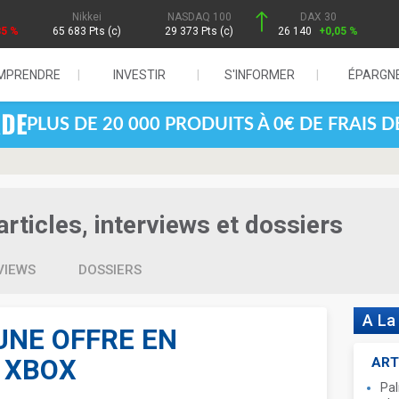
Nikkei
NASDAQ 100
DAX 30
85 %
65 683 Pts (c)
29 373 Pts (c)
26 140
+0,05 %
MPRENDRE
INVESTIR
S'INFORMER
ÉPARGN
PLUS DE 20 000 PRODUITS À 0€ DE FRAIS 
rticles, interviews et dossiers
VIEWS
DOSSIERS
A La
UNE OFFRE EN
 XBOX
ART
Pal