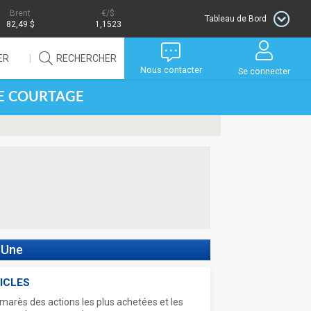
Brent
/$
Tableau de Bord
82,49 $
1,1523
ER
RECHERCHER
Nous contacter
Se connecter
DE COURTAGE
 Une
ICLES
marès des actions les plus achetées et les