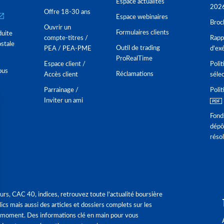
Espace actualités
202
Offre 18-30 ans
Espace webinaires
Broc
Ouvrir un
Formulaires clients
duite
compte-titres /
Rappo
stale
Outil de trading
PEA / PEA-PME
d'ex
ProRealTime
Espace client /
Polit
ous
Réclamations
Accès client
séle
Parrainage /
Polit
Inviter un ami
Fond
dépô
réso
urs, CAC 40, indices, retrouvez toute l'actualité boursière
ics mais aussi des articles et dossiers complets sur les
 moment. Des informations clé en main pour vous