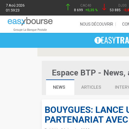
7 Aoû 2026
CAC40
DJ30
01:59:23
8 699
+0,35 %
53 885
-0,
NOUS DÉCOUVRIR
CO
Espace BTP - News, a
NEWS
ARTICLES
INTER
BOUYGUES: LANCE 
PARTENARIAT AVEC