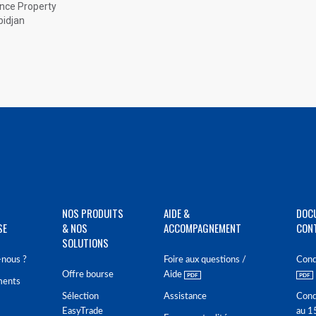
ance Property
bidjan
NOS PRODUITS
AIDE &
DOC
SE
& NOS
ACCOMPAGNEMENT
CON
SOLUTIONS
nous ?
Foire aux questions /
Cond
Offre bourse
Aide
ments
Sélection
Assistance
Cond
EasyTrade
au 1