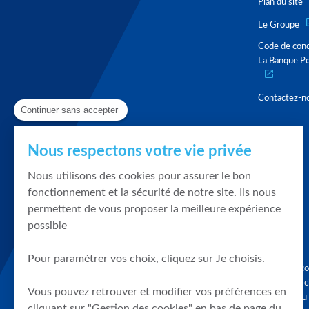
Plan du site
Le Groupe
Code de con
La Banque Po
Contactez-n
Continuer sans accepter
Nous respectons votre vie privée
Nous utilisons des cookies pour assurer le bon
fonctionnement et la sécurité de notre site. Ils nous
permettent de vous proposer la meilleure expérience
possible
Pour paramétrer vos choix, cliquez sur Je choisis.
Graphique, co
en quelques cl
Vous pouvez retrouver et modifier vos préférences en
tendances du
cliquant sur "Gestion des cookies" en bas de page du