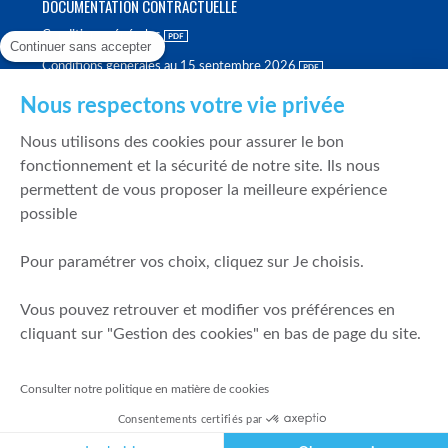
DOCUMENTATION CONTRACTUELLE
Conditions générales
Continuer sans accepter
Conditions générales au 15 septembre 2026
Brochure tarifaire
Nous respectons votre vie privée
Rapport sur la qualité d'exécution
Nous utilisons des cookies pour assurer le bon
Politique de meilleure sélection
fonctionnement et la sécurité de notre site. Ils nous
permettent de vous proposer la meilleure expérience
Politique de durabilité
possible
Fonds de garantie des dépôts et de résolution
Pour paramétrer vos choix, cliquez sur Je choisis.
SÉCURITÉ & DONNÉES PERSONNELLES
Vous pouvez retrouver et modifier vos préférences en
Mentions légales
cliquant sur "Gestion des cookies" en bas de page du site.
Prévention de la fraude
Gérer mes cookies
Consulter notre politique en matière de cookies
Politique de cookies
Consentements certifiés par
Politique de gestion des conflits d'intérêts