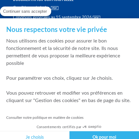
Conditions générales
Continuer sans accepter
Conditions générales au 15 septembre 2026
Brochure tarifaire
Nous respectons votre vie privée
Rapport sur la qualité d'exécution
Nous utilisons des cookies pour assurer le bon
Politique de meilleure sélection
fonctionnement et la sécurité de notre site. Ils nous
permettent de vous proposer la meilleure expérience
Politique de durabilité
possible
Fonds de garantie des dépôts et de résolution
Pour paramétrer vos choix, cliquez sur Je choisis.
SÉCURITÉ & DONNÉES PERSONNELLES
Vous pouvez retrouver et modifier vos préférences en
Mentions légales
cliquant sur "Gestion des cookies" en bas de page du site.
Prévention de la fraude
Gérer mes cookies
Consulter notre politique en matière de cookies
Politique de cookies
Consentements certifiés par
Politique de gestion des conflits d'intérêts
Je choisis
Ok pour moi