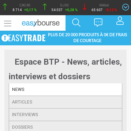
CAC40
DJ30
Nikkei
8 714
+0,17 %
54 037
+0,28 %
65 607
-0,12 %
PLUS DE 20 000 PRODUITS À 0€ DE FRAIS
DE COURTAGE
Espace BTP - News, articles,
interviews et dossiers
NEWS
ARTICLES
INTERVIEWS
DOSSIERS