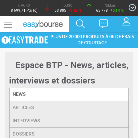
CAC40
DJ30
Nikkei
8 699,71 Pts (c)
53 885
-0,85 %
65 778
+0,14 %
PLUS DE 20 000 PRODUITS À 0€ DE FRAIS
DE COURTAGE
Espace BTP - News, articles,
interviews et dossiers
NEWS
ARTICLES
INTERVIEWS
DOSSIERS