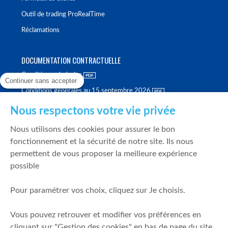
Outil de trading ProRealTime
Réclamations
DOCUMENTATION CONTRACTUELLE
Conditions générales
Continuer sans accepter
Conditions générales au 15 septembre 2026
Brochure tarifaire
Nous respectons votre vie privée
Rapport sur la qualité d'exécution
Nous utilisons des cookies pour assurer le bon
Politique de meilleure sélection
fonctionnement et la sécurité de notre site. Ils nous
permettent de vous proposer la meilleure expérience
Politique de durabilité
possible
Fonds de garantie des dépôts et de résolution
Pour paramétrer vos choix, cliquez sur Je choisis.
SÉCURITÉ & DONNÉES PERSONNELLES
Vous pouvez retrouver et modifier vos préférences en
Mentions légales
cliquant sur "Gestion des cookies" en bas de page du site.