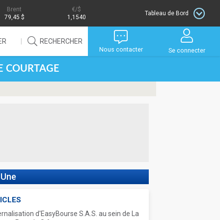
Brent
/$
Tableau de Bord
79,45 $
1,1540
ER
RECHERCHER
Nous contacter
Se connecter
DE COURTAGE
 Une
ICLES
ernalisation d'EasyBourse S.A.S. au sein de La