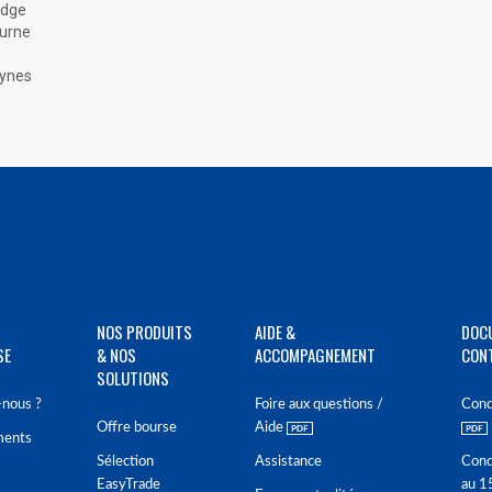
odge
ourne
eynes
NOS PRODUITS
AIDE &
DOC
SE
& NOS
ACCOMPAGNEMENT
CON
SOLUTIONS
nous ?
Foire aux questions /
Cond
Offre bourse
Aide
ments
Sélection
Assistance
Cond
EasyTrade
au 1