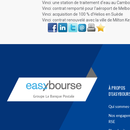
Vinci: une station de traitement d'eau au Camb
Vinci: contrat remporté pour l'aéroport de Melb
Vinci: acquisition de 100 % d'Helios en Suède
Vinci: contrat renouvelé avec la ville de Milton K
Face
LinkIn
Twitter
Envoyer
Imprimer
Favoris
book
À PROPOS
D'EASYBOUR
Qui sommes-
Nos engage
RSE