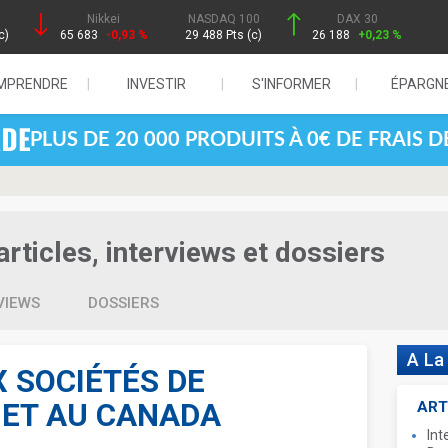
Nikkei
NASDAQ 100
DAX 30
c)
65 683
-0,93 %
29 488 Pts (c)
26 188
+0,23 %
MPRENDRE
INVESTIR
S'INFORMER
ÉPARGN
PLUS DE 20 000 PRODUITS À 0€ DE FRAIS 
rticles, interviews et dossiers
VIEWS
DOSSIERS
A La
X SOCIÉTÉS DE
 ET AU CANADA
ART
Int