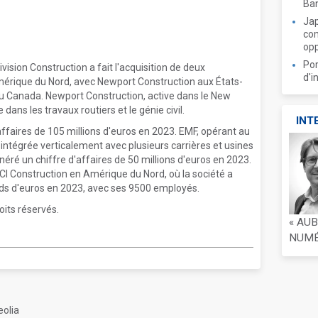
Ban
Jap
com
opp
Por
ivision Construction a fait l'acquisition de deux
d'i
Amérique du Nord, avec Newport Construction aux États-
u Canada. Newport Construction, active dans le New
ans les travaux routiers et le génie civil.
INT
affaires de 105 millions d'euros en 2023. EMF, opérant au
ntégrée verticalement avec plusieurs carrières et usines
éré un chiffre d'affaires de 50 millions d'euros en 2023.
CI Construction en Amérique du Nord, où la société a
iards d'euros en 2023, avec ses 9500 employés.
oits réservés.
« AU
NUMÉR
eolia