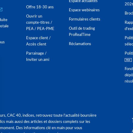
Espace actualités
202
Offre 18-30 ans
Espace webinaires
Broc
Ouvrir un
Formulaires clients
duite
compte-titres /
Rappo
stale
Outil de trading
PEA / PEA-PME
d'ex
ProRealTime
Espace client /
Polit
ous
Réclamations
Accès client
séle
Parrainage /
Polit
Inviter un ami
Fond
dépô
réso
urs, CAC 40, indices, retrouvez toute l'actualité boursière
ics mais aussi des articles et dossiers complets sur les
 moment. Des informations clé en main pour vous