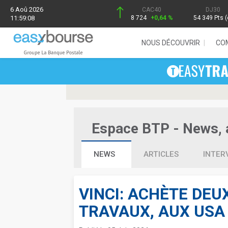
6 Aoû 2026
CAC40
DJ30
11:59:08
8 724
+0,64 %
54 349 Pts (
NOUS DÉCOUVRIR
CO
Espace BTP - News, a
NEWS
ARTICLES
INTER
VINCI: ACHÈTE DEU
TRAVAUX, AUX USA