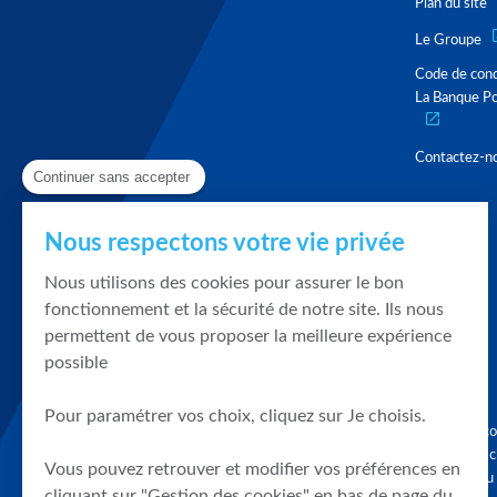
Plan du site
Le Groupe
Code de con
La Banque Po
Contactez-n
Continuer sans accepter
Nous respectons votre vie privée
Nous utilisons des cookies pour assurer le bon
fonctionnement et la sécurité de notre site. Ils nous
permettent de vous proposer la meilleure expérience
possible
Pour paramétrer vos choix, cliquez sur Je choisis.
Graphique, co
en quelques cl
Vous pouvez retrouver et modifier vos préférences en
tendances du
cliquant sur "Gestion des cookies" en bas de page du