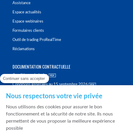
Assistance
Espace actualités
Espace webinaires
Formulaires clients
Outil de trading ProRealTime
Réclamations
DOCUMENTATION CONTRACTUELLE
Conditions générales
Continuer sans accepter
Conditions générales au 15 septembre 2026
Brochure tarifaire
Nous respectons votre vie privée
Rapport sur la qualité d'exécution
Nous utilisons des cookies pour assurer le bon
Politique de meilleure sélection
fonctionnement et la sécurité de notre site. Ils nous
permettent de vous proposer la meilleure expérience
Politique de durabilité
possible
Fonds de garantie des dépôts et de résolution