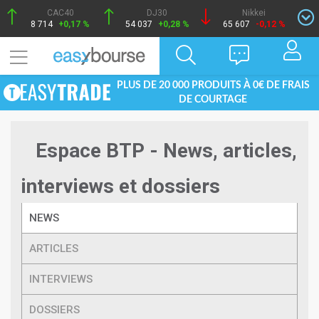
CAC40
DJ30
Nikkei
8 714
+0,17 %
54 037
+0,28 %
65 607
-0,12 %
PLUS DE 20 000 PRODUITS À 0€ DE FRAIS
DE COURTAGE
Espace BTP - News, articles,
interviews et dossiers
NEWS
ARTICLES
INTERVIEWS
DOSSIERS