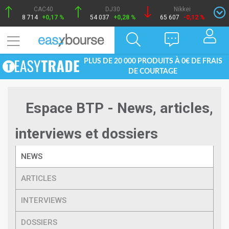
CAC40
DJ30
Nikkei
8 714
+0,17 %
54 037
+0,28 %
65 607
-0,12 %
PLUS DE 20 000 PRODUITS À 0€ DE FRAIS
DE COURTAGE
Espace BTP - News, articles,
interviews et dossiers
NEWS
ARTICLES
INTERVIEWS
DOSSIERS