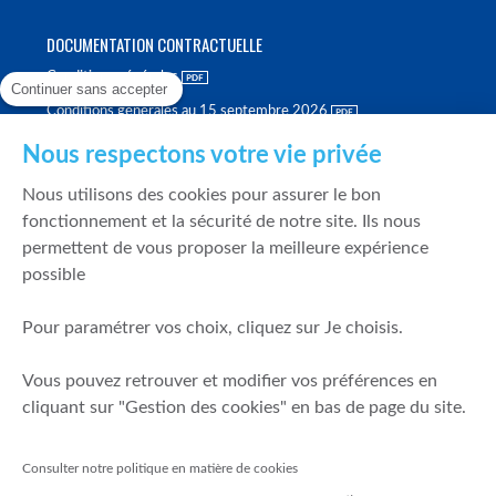
DOCUMENTATION CONTRACTUELLE
Conditions générales
Continuer sans accepter
Conditions générales au 15 septembre 2026
Brochure tarifaire
Nous respectons votre vie privée
Rapport sur la qualité d'exécution
Nous utilisons des cookies pour assurer le bon
Politique de meilleure sélection
fonctionnement et la sécurité de notre site. Ils nous
permettent de vous proposer la meilleure expérience
Politique de durabilité
possible
Fonds de garantie des dépôts et de résolution
Pour paramétrer vos choix, cliquez sur Je choisis.
SÉCURITÉ & DONNÉES PERSONNELLES
Vous pouvez retrouver et modifier vos préférences en
Mentions légales
cliquant sur "Gestion des cookies" en bas de page du site.
Prévention de la fraude
Gérer mes cookies
Consulter notre politique en matière de cookies
Politique de cookies