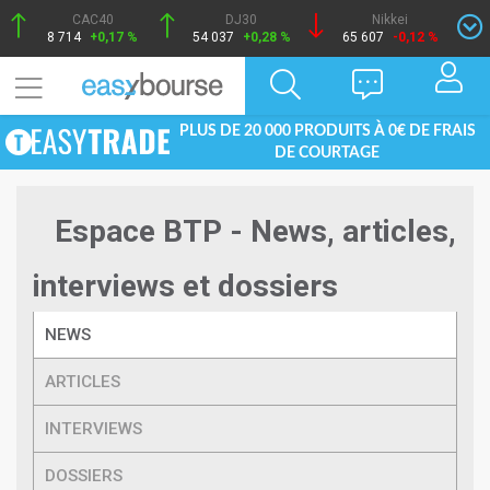
CAC40
DJ30
Nikkei
8 714
+0,17 %
54 037
+0,28 %
65 607
-0,12 %
PLUS DE 20 000 PRODUITS À 0€ DE FRAIS
DE COURTAGE
Espace BTP - News, articles,
interviews et dossiers
NEWS
ARTICLES
INTERVIEWS
DOSSIERS