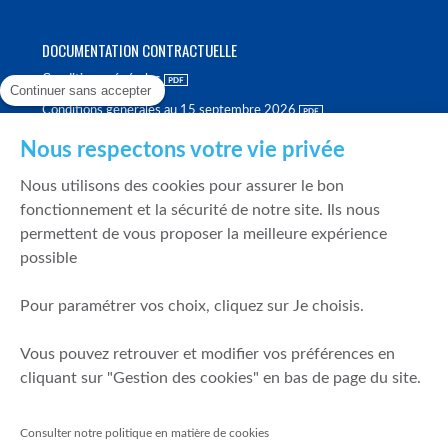
DOCUMENTATION CONTRACTUELLE
Conditions générales
Continuer sans accepter
Conditions générales au 15 septembre 2026
Brochure tarifaire
Nous respectons votre vie privée
Rapport sur la qualité d'exécution
Nous utilisons des cookies pour assurer le bon
Politique de meilleure sélection
fonctionnement et la sécurité de notre site. Ils nous
permettent de vous proposer la meilleure expérience
Politique de durabilité
possible
Fonds de garantie des dépôts et de résolution
Pour paramétrer vos choix, cliquez sur Je choisis.
SÉCURITÉ & DONNÉES PERSONNELLES
Vous pouvez retrouver et modifier vos préférences en
Mentions légales
cliquant sur "Gestion des cookies" en bas de page du site.
Prévention de la fraude
Gérer mes cookies
Consulter notre politique en matière de cookies
Politique de cookies