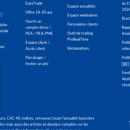
EasyTrade
au 1
Espace actualités
202
Offre 18-30 ans
Espace webinaires
Broc
Ouvrir un
Formulaires clients
duite
compte-titres /
Rappo
stale
Outil de trading
PEA / PEA-PME
d'ex
ProRealTime
Espace client /
Polit
ous
Réclamations
Accès client
séle
Parrainage /
Polit
Inviter un ami
Fond
dépô
réso
urs, CAC 40, indices, retrouvez toute l'actualité boursière
ics mais aussi des articles et dossiers complets sur les