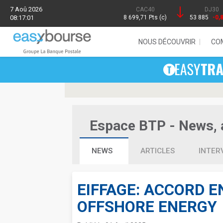
7 Aoû 2026
CAC40
DJ30
08:17:01
8 699,71 Pts (c)
53 885
-0,
NOUS DÉCOUVRIR
CO
Espace BTP - News, a
NEWS
ARTICLES
INTER
EIFFAGE: ACCORD E
OFFSHORE ENERGY