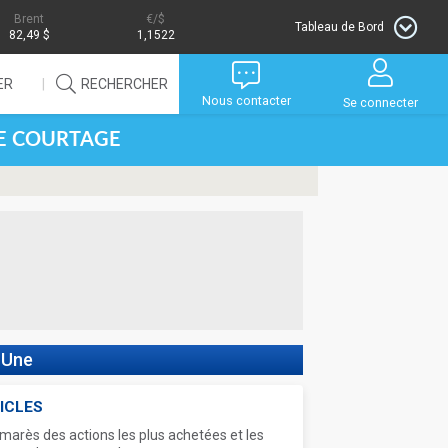
Brent
/$
Tableau de Bord
82,49 $
1,1522
ER
RECHERCHER
Nous contacter
Se connecter
DE COURTAGE
 Une
ICLES
marès des actions les plus achetées et les