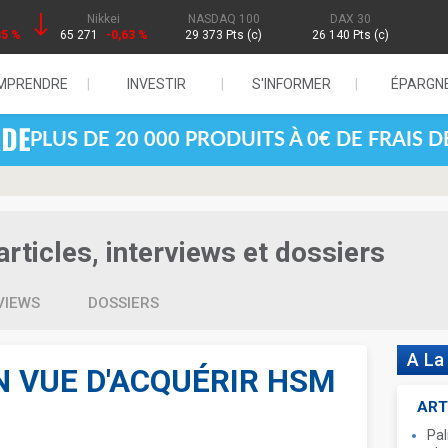
Nikkei
NASDAQ 100
DAX 30
85 %
65 271
-0,63 %
29 373 Pts (c)
26 140 Pts (c)
MPRENDRE
INVESTIR
S'INFORMER
ÉPARGN
PLUS DE 20 000 PRODUITS À 0€ DE FRAIS 
rticles, interviews et dossiers
VIEWS
DOSSIERS
A La
N VUE D'ACQUÉRIR HSM
ART
Pal