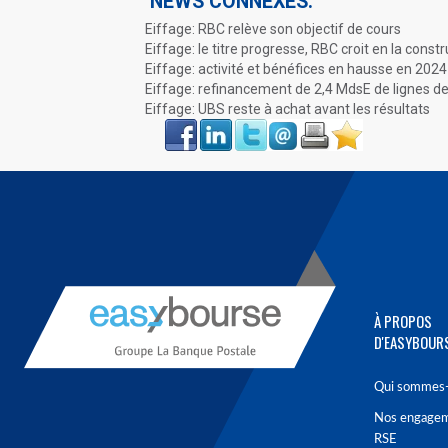
NEWS CONNEXES:
Eiffage: RBC relève son objectif de cours
Eiffage: le titre progresse, RBC croit en la const
Eiffage: activité et bénéfices en hausse en 2024
Eiffage: refinancement de 2,4 MdsE de lignes de
Eiffage: UBS reste à achat avant les résultats
Face
LinkIn
Twitter
Envoyer
Imprimer
Favoris
book
À PROPOS
D'EASYBOUR
Qui sommes-
Nos engage
RSE