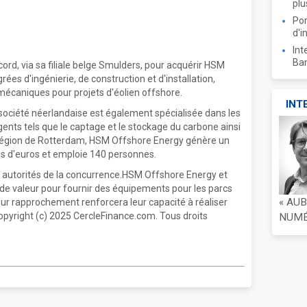
plu
Por
d'i
Int
Ban
cord, via sa filiale belge Smulders, pour acquérir HSM
ées d'ingénierie, de construction et d'installation,
écaniques pour projets d'éolien offshore.
INT
e société néerlandaise est également spécialisée dans les
ents tels que le captage et le stockage du carbone ainsi
 région de Rotterdam, HSM Offshore Energy génère un
ons d'euros et emploie 140 personnes.
s autorités de la concurrence.HSM Offshore Energy et
de valeur pour fournir des équipements pour les parcs
« AU
ur rapprochement renforcera leur capacité à réaliser
opyright (c) 2025 CercleFinance.com. Tous droits
NUMÉR