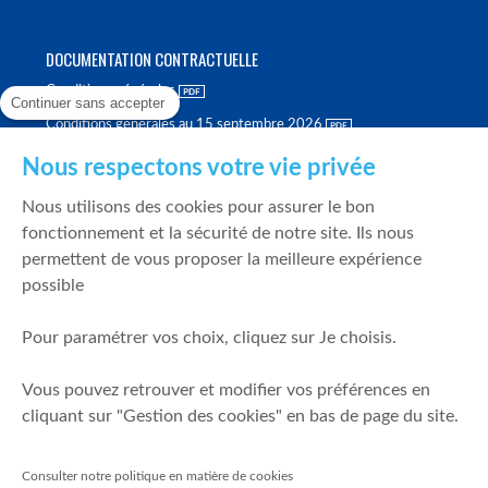
DOCUMENTATION CONTRACTUELLE
Conditions générales
Continuer sans accepter
Conditions générales au 15 septembre 2026
Brochure tarifaire
Nous respectons votre vie privée
Rapport sur la qualité d'exécution
Nous utilisons des cookies pour assurer le bon
Politique de meilleure sélection
fonctionnement et la sécurité de notre site. Ils nous
permettent de vous proposer la meilleure expérience
Politique de durabilité
possible
Fonds de garantie des dépôts et de résolution
Pour paramétrer vos choix, cliquez sur Je choisis.
SÉCURITÉ & DONNÉES PERSONNELLES
Vous pouvez retrouver et modifier vos préférences en
Mentions légales
cliquant sur "Gestion des cookies" en bas de page du site.
Prévention de la fraude
Gérer mes cookies
Consulter notre politique en matière de cookies