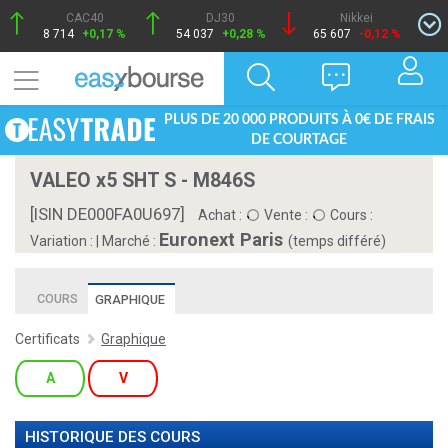
CAC40
DJ30
Nikkei
8 714
+0,17 %
54 037
+0,28 %
65 607
-0,12 %
PLUS DE 20 000 PRODUITS À 0€ DE FRAIS
DE COURTAGE
VALEO x5 SHT S - M846S
[ISIN DE000FA0U697]
Achat :
Vente :
Cours :
Euronext Paris
Variation :
|
Marché :
(temps différé)
COURS
GRAPHIQUE
Certificats
Graphique
A
V
HISTORIQUE DES COURS