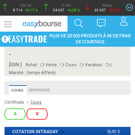
CAC40
DJ30
Nikkei
8 714
+0,17 %
54 037
+0,28 %
65 607
-0,12 %
PLUS DE 20 000 PRODUITS À 0€ DE FRAIS
DE COURTAGE
-
[ISIN ]
Achat :
Vente :
Cours :
Variation :
|
Marché :
(temps différé)
GRAPHIQUE
COURS
Certificats
Cours
A
V
COTATION INTRADAY
SUR 5