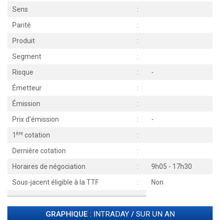
Sens
:
Parité
:
Produit
:
Segment
:
Risque
:
-
Émetteur
:
Émission
:
Prix d'émission
:
-
ère
1
cotation
:
Dernière cotation
:
Horaires de négociation
:
9h05 - 17h30
Sous-jacent éligible à la TTF
:
Non
GRAPHIQUE
: INTRADAY
/
SUR UN AN