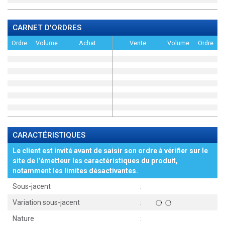
CARNET D'ORDRES
Ordre
Volume
Achat
Vente
Volume
Ordre
CARACTÉRISTIQUES
Le client est invité avant de saisir son ordre à vérifier sur le
site de l’émetteur les caractéristiques du produit,
notamment les limites désactivantes.
Sous-jacent
:
Variation sous-jacent
:
Nature
: