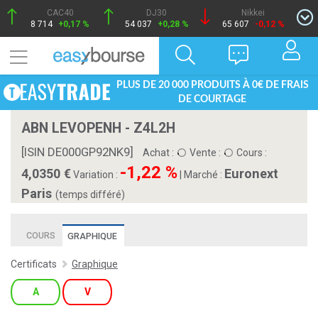
CAC40
DJ30
Nikkei
8 714
+0,17 %
54 037
+0,28 %
65 607
-0,12 %
PLUS DE 20 000 PRODUITS À 0€ DE FRAIS
DE COURTAGE
ABN LEVOPENH - Z4L2H
[ISIN DE000GP92NK9]
Achat :
Vente :
Cours :
-1,22 %
4,0350
Euronext
Variation :
|
Marché :
Paris
(temps différé)
COURS
GRAPHIQUE
Certificats
Graphique
A
V