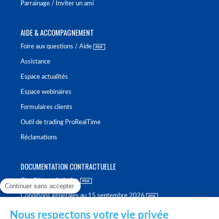
Parrainage / Inviter un ami
AIDE & ACCOMPAGNEMENT
Foire aux questions / Aide
Assistance
Espace actualités
Espace webinaires
Formulaires clients
Outil de trading ProRealTime
Réclamations
DOCUMENTATION CONTRACTUELLE
Conditions générales
Continuer sans accepter
Conditions générales au 15 septembre 2026
Brochure tarifaire
Nous respectons votre vie privée