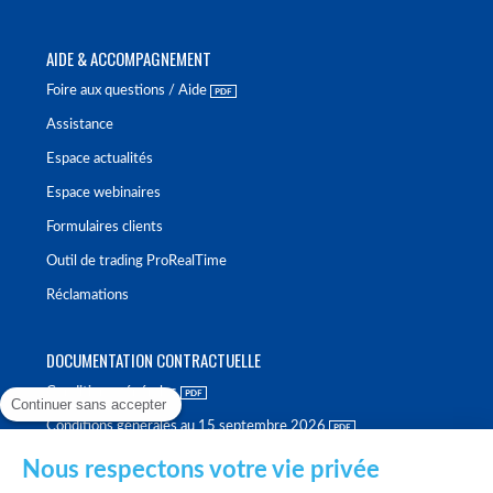
AIDE & ACCOMPAGNEMENT
Foire aux questions / Aide
Assistance
Espace actualités
Espace webinaires
Formulaires clients
Outil de trading ProRealTime
Réclamations
DOCUMENTATION CONTRACTUELLE
Conditions générales
Continuer sans accepter
Conditions générales au 15 septembre 2026
Brochure tarifaire
Nous respectons votre vie privée