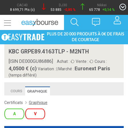
CAC40
DJ30
Nikkei
8 699,71 Pts (c)
53 885
-0,85 %
65 778
+0,14 %
PLUS DE 20 000 PRODUITS À 0€ DE FRAIS
DE COURTAGE
KBC GRPE89.4163TLP - M2NTH
[ISIN DE000GU86886]
Achat :
Vente :
Cours :
4,0500 € (c)
Euronext Paris
Variation :
|
Marché :
(temps différé)
COURS
GRAPHIQUE
Certificats
Graphique
A
V