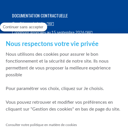
DOCUMENTATION CONTRACTUELLE
Conditions générales
Continuer sans accepter
Conditions générales au 15 septembre 2026
Brochure tarifaire
Nous respectons votre vie privée
Rapport sur la qualité d'exécution
Nous utilisons des cookies pour assurer le bon
Politique de meilleure sélection
fonctionnement et la sécurité de notre site. Ils nous
permettent de vous proposer la meilleure expérience
Politique de durabilité
possible
Fonds de garantie des dépôts et de résolution
Pour paramétrer vos choix, cliquez sur Je choisis.
SÉCURITÉ & DONNÉES PERSONNELLES
Vous pouvez retrouver et modifier vos préférences en
Mentions légales
cliquant sur "Gestion des cookies" en bas de page du site.
Prévention de la fraude
Gérer mes cookies
Consulter notre politique en matière de cookies