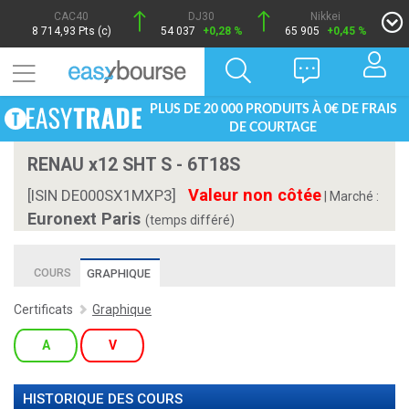
CAC40
DJ30
Nikkei
8 714,93 Pts (c)
54 037
+0,28 %
65 905
+0,45 %
PLUS DE 20 000 PRODUITS À 0€ DE FRAIS
DE COURTAGE
RENAU x12 SHT S - 6T18S
Valeur non côtée
[ISIN DE000SX1MXP3]
|
Marché :
Euronext Paris
(temps différé)
COURS
GRAPHIQUE
Certificats
Graphique
A
V
HISTORIQUE DES COURS