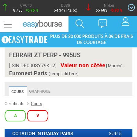
CAC40
DJ30
Nikkei
8 735
+0,76 %
54 349 Pts (c)
65 683
-0,93 %
PLUS DE 20 000 PRODUITS À 0€ DE FRAIS
DE COURTAGE
FERRARI ZT PERP - 995US
Valeur non côtée
[ISIN DE000SY79K12]
|
Marché :
Euronext Paris
(temps différé)
GRAPHIQUE
COURS
Certificats
Cours
A
V
COTATION INTRADAY
PARIS
SUR 5