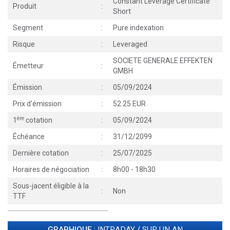
Constant Leverage Certificate
Produit
:
Short
Segment
:
Pure indexation
Risque
:
Leveraged
SOCIETE GENERALE EFFEKTEN
Émetteur
:
GMBH
Émission
:
05/09/2024
Prix d'émission
:
52.25 EUR
ère
1
cotation
:
05/09/2024
Échéance
:
31/12/2099
Dernière cotation
:
25/07/2025
Horaires de négociation
:
8h00 - 18h30
Sous-jacent éligible à la
:
Non
TTF
GRAPHIQUE
: INTRADAY
/
SUR UN AN