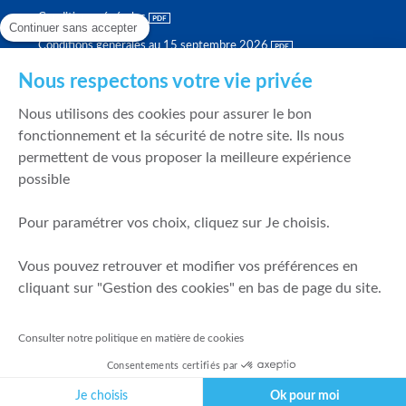
Conditions générales
Continuer sans accepter
Conditions générales au 15 septembre 2026
Brochure tarifaire
Nous respectons votre vie privée
Rapport sur la qualité d'exécution
Nous utilisons des cookies pour assurer le bon
Politique de meilleure sélection
fonctionnement et la sécurité de notre site. Ils nous
permettent de vous proposer la meilleure expérience
Politique de durabilité
possible
Fonds de garantie des dépôts et de résolution
Pour paramétrer vos choix, cliquez sur Je choisis.
SÉCURITÉ & DONNÉES PERSONNELLES
Vous pouvez retrouver et modifier vos préférences en
Mentions légales
cliquant sur "Gestion des cookies" en bas de page du site.
Prévention de la fraude
Gérer mes cookies
Consulter notre politique en matière de cookies
Politique de cookies
Consentements certifiés par
Politique de gestion des conflits d'intérêts
Je choisis
Ok pour moi