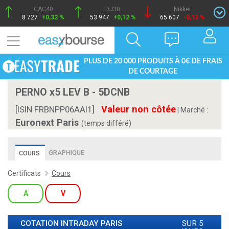
CAC40
DJ30
Nikkei
8 727
+0,32 %
53 947
+0,12 %
65 607
-0,12 %
PLUS DE 20 000 PRODUITS À 0€ DE FRAIS
DE COURTAGE
PERNO x5 LEV B - 5DCNB
Valeur non côtée
[ISIN FRBNPP06AAI1]
|
Marché :
Euronext Paris
(temps différé)
GRAPHIQUE
COURS
Certificats
Cours
A
V
COTATION INTRADAY
PARIS
SUR 5