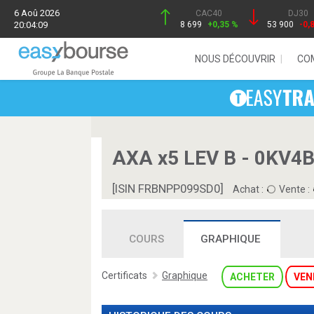
6 Aoû 2026
CAC40
DJ30
20:04:09
8 699
+0,35 %
53 900
-0,
NOUS DÉCOUVRIR
CO
AXA x5 LEV B - 0KV4
[ISIN FRBNPP099SD0]
Achat :
Vente :
COURS
GRAPHIQUE
Certificats
Graphique
ACHETER
VEN