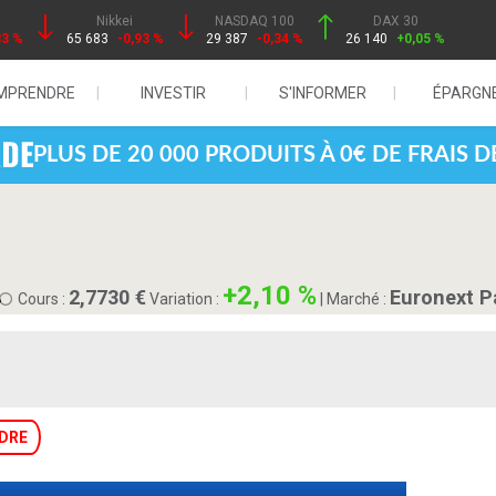
Nikkei
NASDAQ 100
DAX 30
83 %
65 683
-0,93 %
29 387
-0,34 %
26 140
+0,05 %
MPRENDRE
INVESTIR
S'INFORMER
ÉPARGN
PLUS DE 20 000 PRODUITS À 0€ DE FRAIS 
B
+2,10 %
2,7730
Euronext P
Cours :
Variation :
|
Marché :
DRE