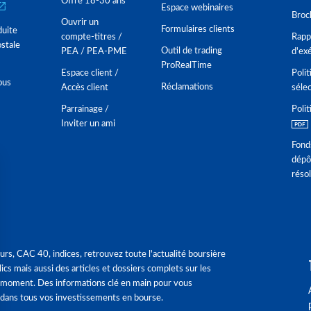
Offre 18-30 ans
Espace webinaires
Broc
Ouvrir un
Formulaires clients
duite
compte-titres /
Rappo
stale
Outil de trading
PEA / PEA-PME
d'ex
ProRealTime
Espace client /
Polit
ous
Réclamations
Accès client
séle
Parrainage /
Polit
Inviter un ami
Fond
dépô
réso
urs, CAC 40, indices, retrouvez toute l'actualité boursière
ics mais aussi des articles et dossiers complets sur les
 moment. Des informations clé en main pour vous
dans tous vos investissements en bourse.