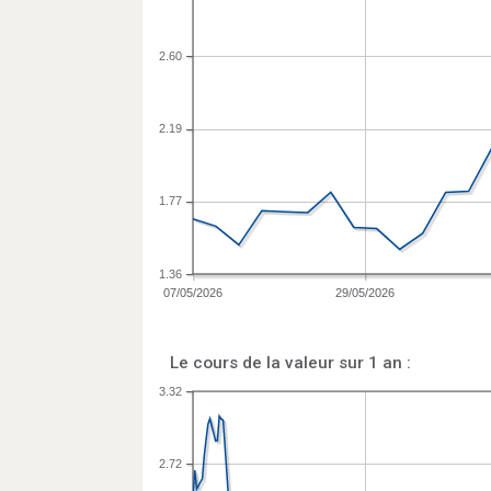
2.60
2.19
1.77
1.36
07/05/2026
29/05/2026
Le cours de la valeur sur 1 an :
3.32
2.72