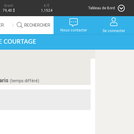
Brent
/$
Tableau de Bord
79,45 $
1,1524
ER
RECHERCHER
Nous contacter
Se connecter
DE COURTAGE
aris
(temps différé)