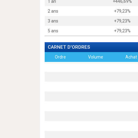
1 an
+446,69%
2 ans
+79,23%
3 ans
+79,23%
5 ans
+79,23%
CARNET D'ORDRES
Ordre
Volume
Achat