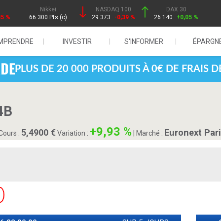
Nikkei
NASDAQ 100
DAX 30
85 %
66 300 Pts (c)
29 373
-0,39 %
26 140
+0,05 %
MPRENDRE
INVESTIR
S'INFORMER
ÉPARGN
PLUS DE 20 000 PRODUITS À 0€ DE FRAIS 
4B
+9,93 %
5,4900
Euronext Par
Cours :
Variation :
|
Marché :