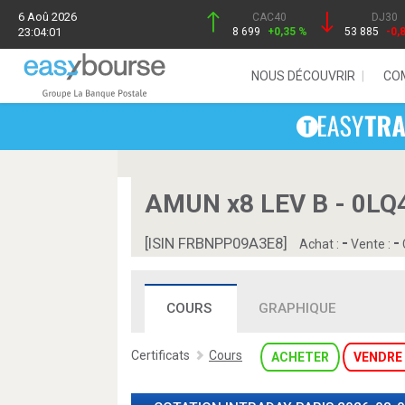
6 Aoû 2026
CAC40
DJ30
23:04:01
8 699
+0,35 %
53 885
-0,
NOUS DÉCOUVRIR
CO
AMUN x8 LEV B - 0LQ
-
-
[ISIN FRBNPP09A3E8]
Achat :
Vente :
COURS
GRAPHIQUE
Certificats
Cours
ACHETER
VENDRE