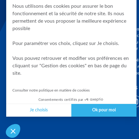
Nous utilisons des cookies pour assurer le bon
fonctionnement et la sécurité de notre site. Ils nous
permettent de vous proposer la meilleure expérience
possible
Graphique, co
en quelques cl
tendances du
Pour paramétrer vos choix, cliquez sur Je choisis.
accompagner 
Vous pouvez retrouver et modifier vos préférences en
Tous droits r
cliquant sur "Gestion des cookies" en bas de page du
différés d'au 
site.
clients connec
SUIVEZ-NOUS
Consulter notre politique en matière de cookies
Consentements certifiés par
Je choisis
Ok pour moi
Plateforme de Gestion du Consentement : Personnalisez vos Optio
Axeptio consent
Notre plateforme vous permet d'adapter et de gérer vos paramètres 