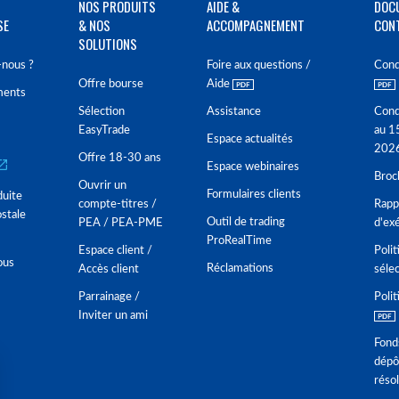
NOS PRODUITS
AIDE &
DOC
SE
& NOS
ACCOMPAGNEMENT
CON
SOLUTIONS
nous ?
Foire aux questions /
Cond
Offre bourse
Aide
ments
Sélection
Assistance
Cond
EasyTrade
au 1
Espace actualités
202
Offre 18-30 ans
Espace webinaires
Broc
Ouvrir un
Formulaires clients
duite
compte-titres /
Rappo
stale
Outil de trading
PEA / PEA-PME
d'ex
ProRealTime
Espace client /
Polit
ous
Réclamations
Accès client
séle
Parrainage /
Polit
Inviter un ami
Fond
dépô
réso