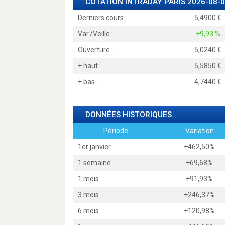
COTATION INTRADAY
PARIS
2026-08-0
Derniers cours :
5,4900
Var./Veille :
+9,93 %
Ouverture :
5,0240
+ haut :
5,5850
+ bas :
4,7440
DONNÉES HISTORIQUES
Période
Variation
1er janvier
+462,50%
1 semaine
+69,68%
1 mois
+91,93%
3 mois
+246,37%
6 mois
+120,98%