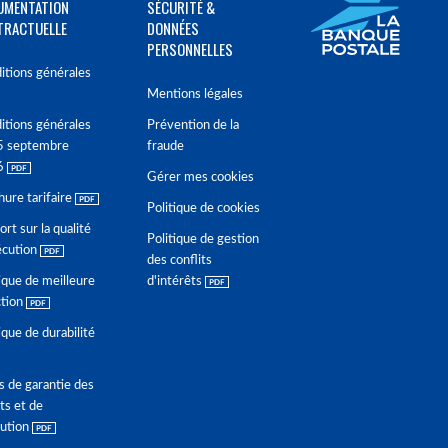
UMENTATION
SÉCURITÉ &
TRACTUELLE
DONNÉES
PERSONNELLES
itions générales
Mentions légales
itions générales
Prévention de la
5 septembre
fraude
6
Gérer mes cookies
hure tarifaire
Politique de cookies
rt sur la qualité
Politique de gestion
écution
des conflits
ique de meilleure
d'intérêts
ction
ique de durabilité
s de garantie des
ts et de
lution