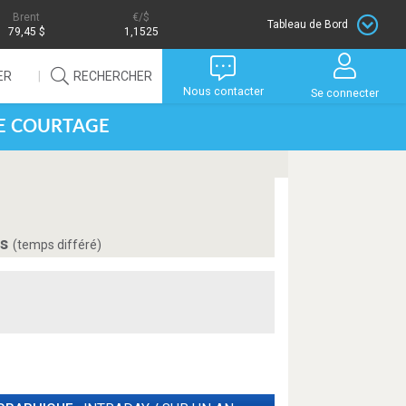
Brent
/$
Tableau de Bord
79,45 $
1,1525
ER
RECHERCHER
Nous contacter
Se connecter
DE COURTAGE
is
(temps différé)