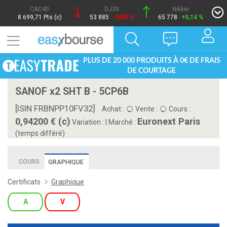
CAC40
DJ30
Nikkei
8 699,71 Pts (c)
53 885
-0,85 %
65 778
+0,14 %
PLUS DE 20 000 PRODUITS À 0€ DE FRAIS
DE COURTAGE
SANOF x2 SHT B - 5CP6B
[ISIN FRBNPP10FV32]
Achat :
Vente :
Cours :
0,94200 € (c)
Euronext Paris
Variation :
|
Marché :
(temps différé)
COURS
GRAPHIQUE
Certificats
Graphique
A
V