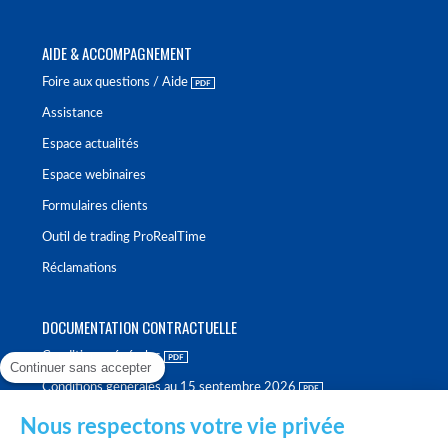
AIDE & ACCOMPAGNEMENT
Foire aux questions / Aide
Assistance
Espace actualités
Espace webinaires
Formulaires clients
Outil de trading ProRealTime
Réclamations
DOCUMENTATION CONTRACTUELLE
Conditions générales
Continuer sans accepter
Conditions générales au 15 septembre 2026
Brochure tarifaire
Nous respectons votre vie privée