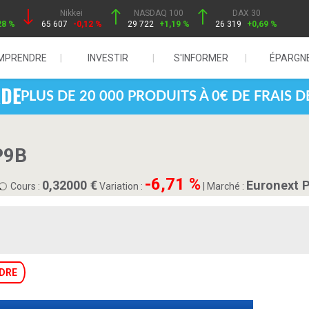
Nikkei
NASDAQ 100
DAX 30
28 %
65 607
-0,12 %
29 722
+1,19 %
26 319
+0,69 %
MPRENDRE
INVESTIR
S'INFORMER
ÉPARGN
PLUS DE 20 000 PRODUITS À 0€ DE FRAIS 
P9B
-6,71 %
0,32000
Euronext 
Cours :
Variation :
|
Marché :
DRE