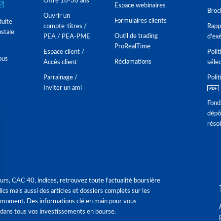
Offre 18-30 ans
Espace webinaires
Broc
Ouvrir un
Formulaires clients
duite
compte-titres /
Rappo
stale
Outil de trading
PEA / PEA-PME
d'ex
ProRealTime
Espace client /
Polit
ous
Réclamations
Accès client
séle
Parrainage /
Polit
Inviter un ami
Fond
dépô
réso
urs, CAC 40, indices, retrouvez toute l'actualité boursière
ics mais aussi des articles et dossiers complets sur les
 moment. Des informations clé en main pour vous
dans tous vos investissements en bourse.