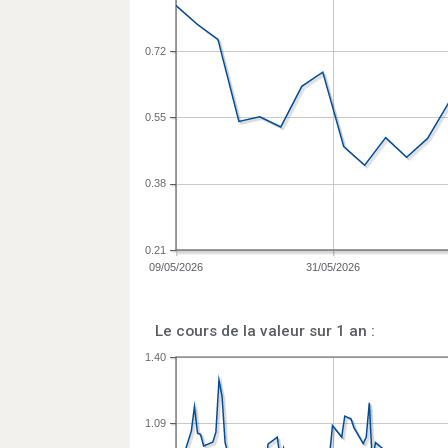
0.72
0.55
0.38
0.21
09/05/2026
31/05/2026
Le cours de la valeur sur 1 an :
1.40
1.09