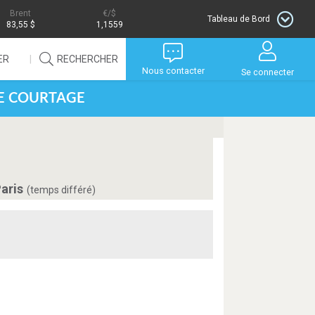
Brent
/$
Tableau de Bord
83,55 $
1,1559
ER
RECHERCHER
Nous contacter
Se connecter
DE COURTAGE
Paris
(temps différé)