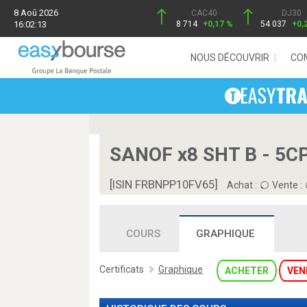
8 Aoû 2026
CAC40
DJ30
16:02:13
8 714
+0,17 %
54 037
+0,
NOUS DÉCOUVRIR
CO
SANOF x8 SHT B - 5C
[ISIN FRBNPP10FV65]
Achat :
Vente :
COURS
GRAPHIQUE
Certificats
Graphique
ACHETER
VEN