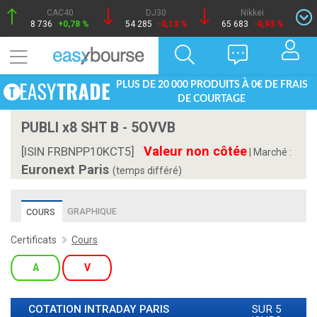
CAC40
DJ30
Nikkei
8 736
+0,78 %
54 285
-0,13 %
65 683
-0,93 %
PLUS DE 20 000 PRODUITS À 0€ DE FRAIS
DE COURTAGE
PUBLI x8 SHT B - 5OVVB
Valeur non côtée
[ISIN FRBNPP10KCT5]
|
Marché :
Euronext Paris
(temps différé)
GRAPHIQUE
COURS
Certificats
Cours
A
V
COTATION INTRADAY
PARIS
SUR 5