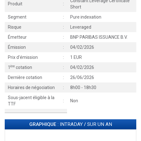
Constant Leverage Certificate
Produit
:
Short
Segment
:
Pure indexation
Risque
:
Leveraged
Émetteur
:
BNP PARIBAS ISSUANCE B.V.
Émission
:
04/02/2026
Prix d'émission
:
1 EUR
ère
1
cotation
:
04/02/2026
Dernière cotation
:
26/06/2026
Horaires de négociation
:
8h00 - 18h30
Sous-jacent éligible à la
:
Non
TTF
GRAPHIQUE
: INTRADAY
/
SUR UN AN