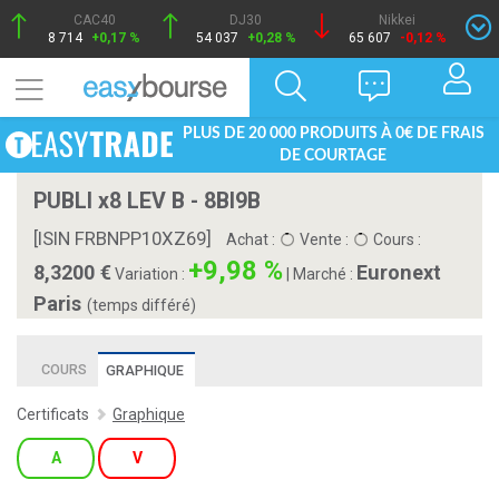
CAC40
DJ30
Nikkei
8 714
+0,17 %
54 037
+0,28 %
65 607
-0,12 %
PLUS DE 20 000 PRODUITS À 0€ DE FRAIS
DE COURTAGE
PUBLI x8 LEV B - 8BI9B
[ISIN FRBNPP10XZ69]
Achat :
Vente :
Cours :
+9,98 %
8,3200
Euronext
Variation :
|
Marché :
Paris
(temps différé)
COURS
GRAPHIQUE
Certificats
Graphique
A
V