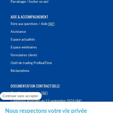
Parrainage / Inviter un ami
AIDE & ACCOMPAGNEMENT
Foire aux questions / Aide
Assistance
Espace actualités
Espace webinaires
Formulaires clients
Outil de trading ProRealTime
Réclamations
DOCUMENTATION CONTRACTUELLE
Conditions générales
Continuer sans accepter
Conditions générales au 15 septembre 2026
Brochure tarifaire
Nous respectons votre vie privée